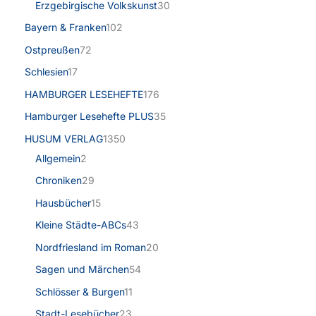
Erzgebirgische Volkskunst
30
Bayern & Franken
102
Ostpreußen
72
Schlesien
17
HAMBURGER LESEHEFTE
176
Hamburger Lesehefte PLUS
35
HUSUM VERLAG
1350
Allgemein
2
Chroniken
29
Hausbücher
15
Kleine Städte-ABCs
43
Nordfriesland im Roman
20
Sagen und Märchen
54
Schlösser & Burgen
11
Stadt-Lesebücher
23