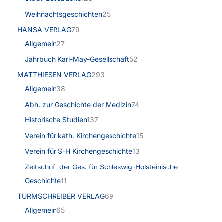
Weihnachtsgeschichten
25
HANSA VERLAG
79
Allgemein
27
Jahrbuch Karl-May-Gesellschaft
52
MATTHIESEN VERLAG
293
Allgemein
38
Abh. zur Geschichte der Medizin
74
Historische Studien
137
Verein für kath. Kirchengeschichte
15
Verein für S-H Kirchengeschichte
13
Zeitschrift der Ges. für Schleswig-Holsteinische
Geschichte
11
TURMSCHREIBER VERLAG
69
Allgemein
65