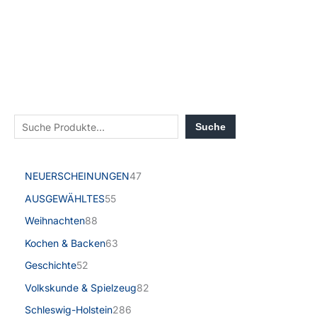
Suche
NEUERSCHEINUNGEN
47
AUSGEWÄHLTES
55
Weihnachten
88
Kochen & Backen
63
Geschichte
52
Volkskunde & Spielzeug
82
Schleswig-Holstein
286