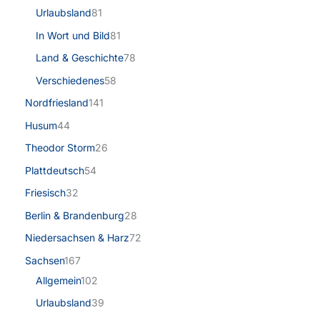
Urlaubsland
81
In Wort und Bild
81
Land & Geschichte
78
Verschiedenes
58
Nordfriesland
141
Husum
44
Theodor Storm
26
Plattdeutsch
54
Friesisch
32
Berlin & Brandenburg
28
Niedersachsen & Harz
72
Sachsen
167
Allgemein
102
Urlaubsland
39