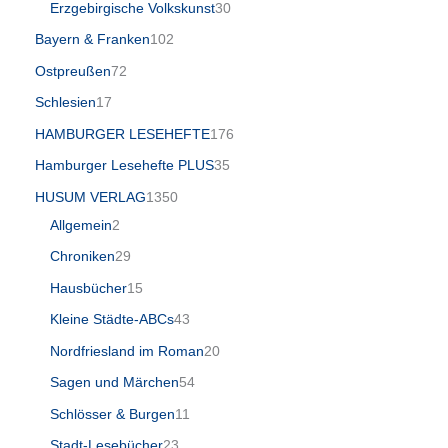
Erzgebirgische Volkskunst
30
Bayern & Franken
102
Ostpreußen
72
Schlesien
17
HAMBURGER LESEHEFTE
176
Hamburger Lesehefte PLUS
35
HUSUM VERLAG
1350
Allgemein
2
Chroniken
29
Hausbücher
15
Kleine Städte-ABCs
43
Nordfriesland im Roman
20
Sagen und Märchen
54
Schlösser & Burgen
11
Stadt-Lesebücher
23