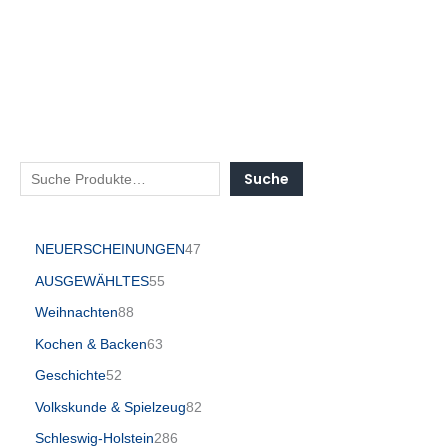
Suche
NEUERSCHEINUNGEN
47
AUSGEWÄHLTES
55
Weihnachten
88
Kochen & Backen
63
Geschichte
52
Volkskunde & Spielzeug
82
Schleswig-Holstein
286