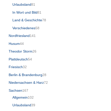
Urlaubsland
81
In Wort und Bild
81
Land & Geschichte
78
Verschiedenes
58
Nordfriesland
141
Husum
44
Theodor Storm
26
Plattdeutsch
54
Friesisch
32
Berlin & Brandenburg
28
Niedersachsen & Harz
72
Sachsen
167
Allgemein
102
Urlaubsland
39