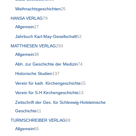
Weihnachtsgeschichten
25
HANSA VERLAG
79
Allgemein
27
Jahrbuch Karl-May-Gesellschaft
52
MATTHIESEN VERLAG
293
Allgemein
38
Abh. zur Geschichte der Medizin
74
Historische Studien
137
Verein für kath. Kirchengeschichte
15
Verein für S-H Kirchengeschichte
13
Zeitschrift der Ges. für Schleswig-Holsteinische
Geschichte
11
TURMSCHREIBER VERLAG
69
Allgemein
65