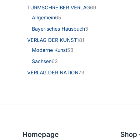
TURMSCHREIBER VERLAG
69
Allgemein
65
Bayerisches Hausbuch
3
VERLAG DER KUNST
181
Moderne Kunst
58
Sachsen
62
VERLAG DER NATION
73
Homepage
Shop 