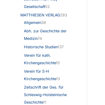
Gesellschaft
52
MATTHIESEN VERLAG
293
Allgemein
38
Abh. zur Geschichte der
Medizin
74
Historische Studien
137
Verein für kath.
Kirchengeschichte
15
Verein für S-H
Kirchengeschichte
13
Zeitschrift der Ges. für
Schleswig-Holsteinische
Geschichte
11