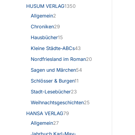
HUSUM VERLAG
1350
Allgemein
2
Chroniken
29
Hausbücher
15
Kleine Städte-ABCs
43
Nordfriesland im Roman
20
Sagen und Märchen
54
Schlösser & Burgen
11
Stadt-Lesebücher
23
Weihnachtsgeschichten
25
HANSA VERLAG
79
Allgemein
27
Jahrbuch Karl-May-