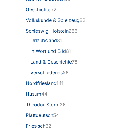
Geschichte
52
Volkskunde & Spielzeug
82
Schleswig-Holstein
286
Urlaubsland
81
In Wort und Bild
81
Land & Geschichte
78
Verschiedenes
58
Nordfriesland
141
Husum
44
Theodor Storm
26
Plattdeutsch
54
Friesisch
32