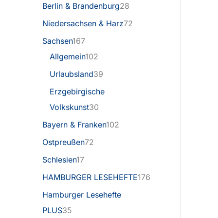
Berlin & Brandenburg
28
Niedersachsen & Harz
72
Sachsen
167
Allgemein
102
Urlaubsland
39
Erzgebirgische
Volkskunst
30
Bayern & Franken
102
Ostpreußen
72
Schlesien
17
HAMBURGER LESEHEFTE
176
Hamburger Lesehefte
PLUS
35