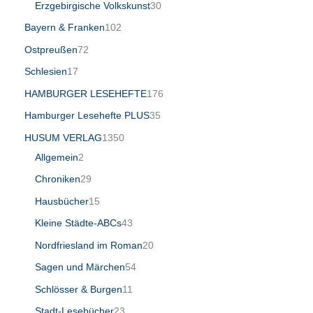
Erzgebirgische Volkskunst
30
Bayern & Franken
102
Ostpreußen
72
Schlesien
17
HAMBURGER LESEHEFTE
176
Hamburger Lesehefte PLUS
35
HUSUM VERLAG
1350
Allgemein
2
Chroniken
29
Hausbücher
15
Kleine Städte-ABCs
43
Nordfriesland im Roman
20
Sagen und Märchen
54
Schlösser & Burgen
11
Stadt-Lesebücher
23