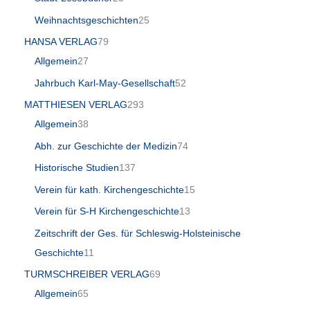
Weihnachtsgeschichten
25
HANSA VERLAG
79
Allgemein
27
Jahrbuch Karl-May-Gesellschaft
52
MATTHIESEN VERLAG
293
Allgemein
38
Abh. zur Geschichte der Medizin
74
Historische Studien
137
Verein für kath. Kirchengeschichte
15
Verein für S-H Kirchengeschichte
13
Zeitschrift der Ges. für Schleswig-Holsteinische
Geschichte
11
TURMSCHREIBER VERLAG
69
Allgemein
65