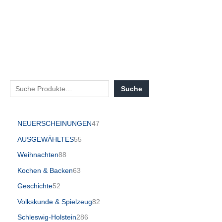
Suche
NEUERSCHEINUNGEN
47
AUSGEWÄHLTES
55
Weihnachten
88
Kochen & Backen
63
Geschichte
52
Volkskunde & Spielzeug
82
Schleswig-Holstein
286