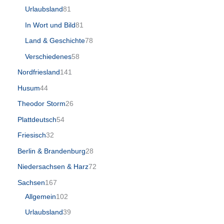
Urlaubsland
81
In Wort und Bild
81
Land & Geschichte
78
Verschiedenes
58
Nordfriesland
141
Husum
44
Theodor Storm
26
Plattdeutsch
54
Friesisch
32
Berlin & Brandenburg
28
Niedersachsen & Harz
72
Sachsen
167
Allgemein
102
Urlaubsland
39