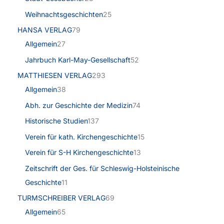
Weihnachtsgeschichten
25
HANSA VERLAG
79
Allgemein
27
Jahrbuch Karl-May-Gesellschaft
52
MATTHIESEN VERLAG
293
Allgemein
38
Abh. zur Geschichte der Medizin
74
Historische Studien
137
Verein für kath. Kirchengeschichte
15
Verein für S-H Kirchengeschichte
13
Zeitschrift der Ges. für Schleswig-Holsteinische
Geschichte
11
TURMSCHREIBER VERLAG
69
Allgemein
65