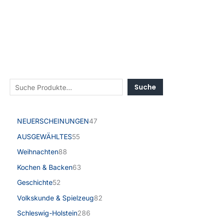
Suche
NEUERSCHEINUNGEN
47
AUSGEWÄHLTES
55
Weihnachten
88
Kochen & Backen
63
Geschichte
52
Volkskunde & Spielzeug
82
Schleswig-Holstein
286