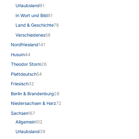
Urlaubsland
81
In Wort und Bild
81
Land & Geschichte
78
Verschiedenes
58
Nordfriesland
141
Husum
44
Theodor Storm
26
Plattdeutsch
54
Friesisch
32
Berlin & Brandenburg
28
Niedersachsen & Harz
72
Sachsen
167
Allgemein
102
Urlaubsland
39