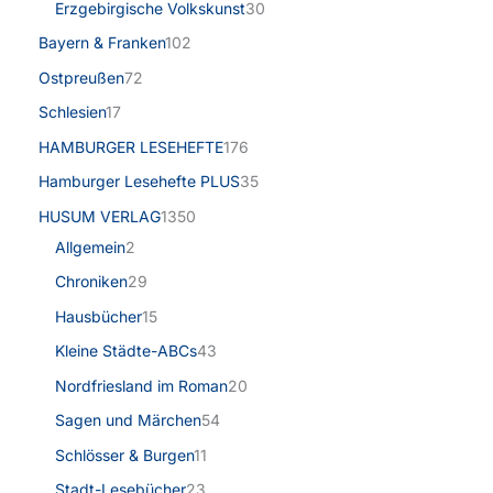
Erzgebirgische Volkskunst
30
Bayern & Franken
102
Ostpreußen
72
Schlesien
17
HAMBURGER LESEHEFTE
176
Hamburger Lesehefte PLUS
35
HUSUM VERLAG
1350
Allgemein
2
Chroniken
29
Hausbücher
15
Kleine Städte-ABCs
43
Nordfriesland im Roman
20
Sagen und Märchen
54
Schlösser & Burgen
11
Stadt-Lesebücher
23