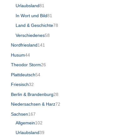
Urlaubsland
81
In Wort und Bild
81
Land & Geschichte
78
Verschiedenes
58
Nordfriesland
141
Husum
44
Theodor Storm
26
Plattdeutsch
54
Friesisch
32
Berlin & Brandenburg
28
Niedersachsen & Harz
72
Sachsen
167
Allgemein
102
Urlaubsland
39