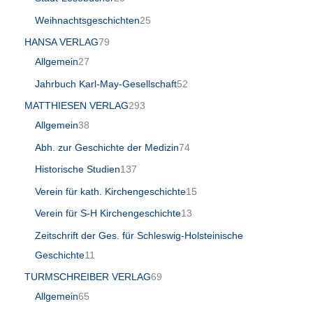
Weihnachtsgeschichten
25
HANSA VERLAG
79
Allgemein
27
Jahrbuch Karl-May-Gesellschaft
52
MATTHIESEN VERLAG
293
Allgemein
38
Abh. zur Geschichte der Medizin
74
Historische Studien
137
Verein für kath. Kirchengeschichte
15
Verein für S-H Kirchengeschichte
13
Zeitschrift der Ges. für Schleswig-Holsteinische
Geschichte
11
TURMSCHREIBER VERLAG
69
Allgemein
65