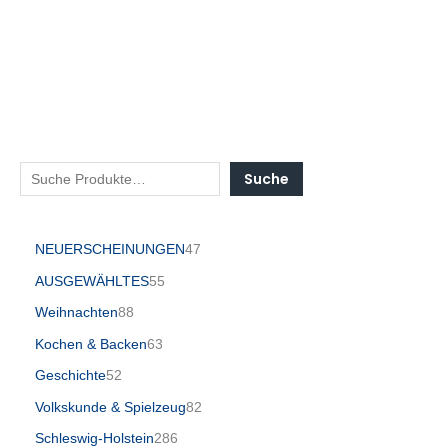
Suche
NEUERSCHEINUNGEN
47
AUSGEWÄHLTES
55
Weihnachten
88
Kochen & Backen
63
Geschichte
52
Volkskunde & Spielzeug
82
Schleswig-Holstein
286