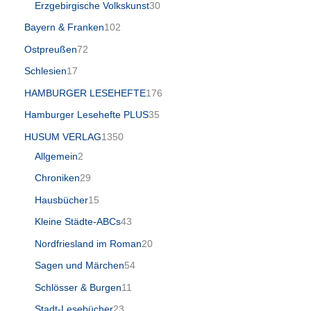
Erzgebirgische Volkskunst
30
Bayern & Franken
102
Ostpreußen
72
Schlesien
17
HAMBURGER LESEHEFTE
176
Hamburger Lesehefte PLUS
35
HUSUM VERLAG
1350
Allgemein
2
Chroniken
29
Hausbücher
15
Kleine Städte-ABCs
43
Nordfriesland im Roman
20
Sagen und Märchen
54
Schlösser & Burgen
11
Stadt-Lesebücher
23