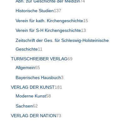
Abh. zur Geschichte der Medizin
74
Historische Studien
137
Verein für kath. Kirchengeschichte
15
Verein für S-H Kirchengeschichte
13
Zeitschrift der Ges. für Schleswig-Holsteinische
Geschichte
11
TURMSCHREIBER VERLAG
69
Allgemein
65
Bayerisches Hausbuch
3
VERLAG DER KUNST
181
Moderne Kunst
58
Sachsen
62
VERLAG DER NATION
73