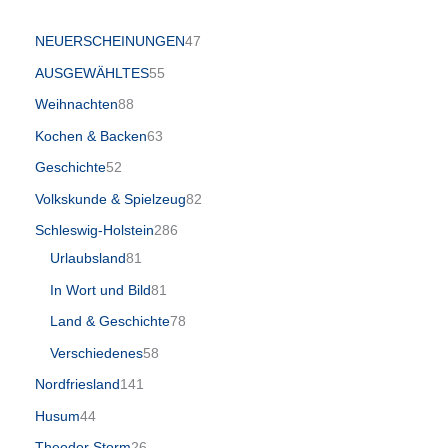
NEUERSCHEINUNGEN
47
AUSGEWÄHLTES
55
Weihnachten
88
Kochen & Backen
63
Geschichte
52
Volkskunde & Spielzeug
82
Schleswig-Holstein
286
Urlaubsland
81
In Wort und Bild
81
Land & Geschichte
78
Verschiedenes
58
Nordfriesland
141
Husum
44
Theodor Storm
26