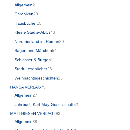
Allgemein
2
Chroniken
29
Hausbücher
15
Kleine Städte-ABCs
43
Nordfriesland im Roman
20
Sagen und Märchen
54
Schlösser & Burgen
11
Stadt-Lesebücher
23
Weihnachtsgeschichten
25
HANSA VERLAG
79
Allgemein
27
Jahrbuch Karl-May-Gesellschaft
52
MATTHIESEN VERLAG
293
Allgemein
38