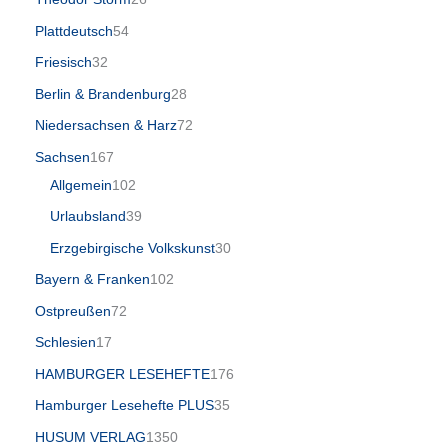
Plattdeutsch
54
Friesisch
32
Berlin & Brandenburg
28
Niedersachsen & Harz
72
Sachsen
167
Allgemein
102
Urlaubsland
39
Erzgebirgische Volkskunst
30
Bayern & Franken
102
Ostpreußen
72
Schlesien
17
HAMBURGER LESEHEFTE
176
Hamburger Lesehefte PLUS
35
HUSUM VERLAG
1350