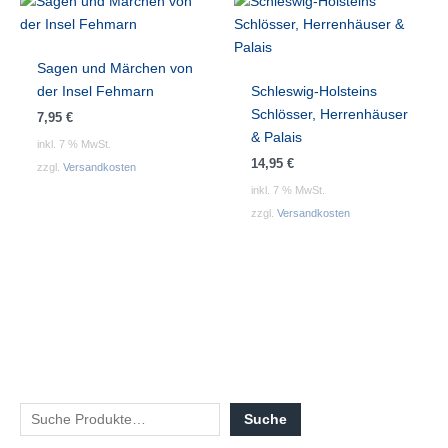
Sagen und Märchen von
der Insel Fehmarn
Schleswig-Holsteins
Schlösser, Herrenhäuser
7,95
€
& Palais
inkl. 7 % MwSt.
14,95
€
zzgl.
Versandkosten
inkl. 7 % MwSt.
zzgl.
Versandkosten
Suche