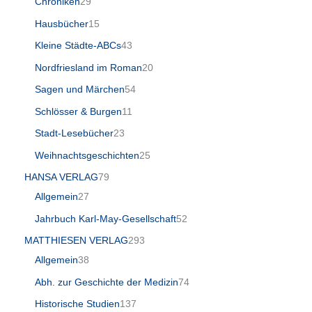
Chroniken
29
Hausbücher
15
Kleine Städte-ABCs
43
Nordfriesland im Roman
20
Sagen und Märchen
54
Schlösser & Burgen
11
Stadt-Lesebücher
23
Weihnachtsgeschichten
25
HANSA VERLAG
79
Allgemein
27
Jahrbuch Karl-May-Gesellschaft
52
MATTHIESEN VERLAG
293
Allgemein
38
Abh. zur Geschichte der Medizin
74
Historische Studien
137