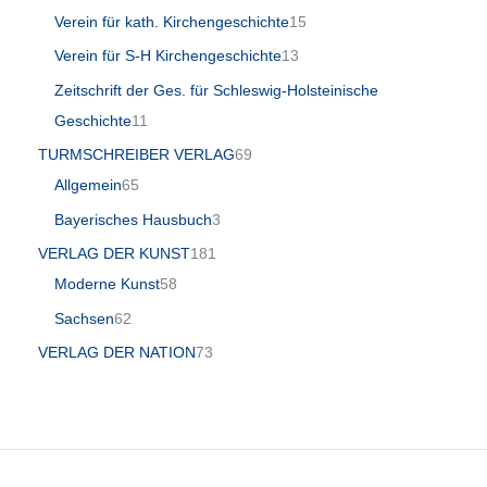
Verein für kath. Kirchengeschichte
15
Verein für S-H Kirchengeschichte
13
Zeitschrift der Ges. für Schleswig-Holsteinische
Geschichte
11
TURMSCHREIBER VERLAG
69
Allgemein
65
Bayerisches Hausbuch
3
VERLAG DER KUNST
181
Moderne Kunst
58
Sachsen
62
VERLAG DER NATION
73