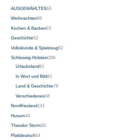
AUSGEWÄHLTES
55
Weihnachten
88
Kochen & Backen
63
Geschichte
52
Volkskunde & Spielzeug
82
Schleswig-Holstein
286
Urlaubsland
81
In Wort und Bild
81
Land & Geschichte
78
Verschiedenes
58
Nordfriesland
141
Husum
44
Theodor Storm
26
Plattdeutsch
54