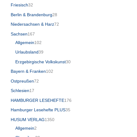
Friesisch
32
Berlin & Brandenburg
28
Niedersachsen & Harz
72
Sachsen
167
Allgemein
102
Urlaubsland
39
Erzgebirgische Volkskunst
30
Bayern & Franken
102
Ostpreußen
72
Schlesien
17
HAMBURGER LESEHEFTE
176
Hamburger Lesehefte PLUS
35
HUSUM VERLAG
1350
Allgemein
2