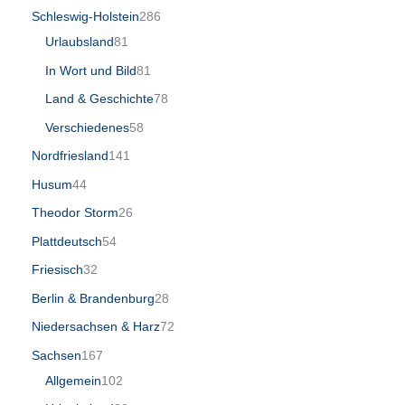
Schleswig-Holstein
286
Urlaubsland
81
In Wort und Bild
81
Land & Geschichte
78
Verschiedenes
58
Nordfriesland
141
Husum
44
Theodor Storm
26
Plattdeutsch
54
Friesisch
32
Berlin & Brandenburg
28
Niedersachsen & Harz
72
Sachsen
167
Allgemein
102