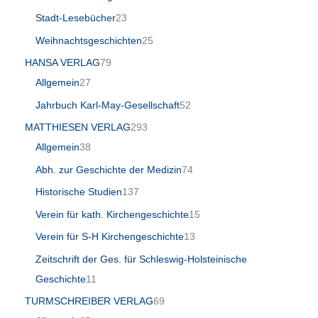
Stadt-Lesebücher
23
Weihnachtsgeschichten
25
HANSA VERLAG
79
Allgemein
27
Jahrbuch Karl-May-Gesellschaft
52
MATTHIESEN VERLAG
293
Allgemein
38
Abh. zur Geschichte der Medizin
74
Historische Studien
137
Verein für kath. Kirchengeschichte
15
Verein für S-H Kirchengeschichte
13
Zeitschrift der Ges. für Schleswig-Holsteinische
Geschichte
11
TURMSCHREIBER VERLAG
69