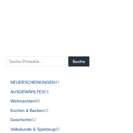
Suche
NEUERSCHEINUNGEN
47
AUSGEWÄHLTES
55
Weihnachten
88
Kochen & Backen
63
Geschichte
52
Volkskunde & Spielzeug
82