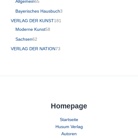
Allgemein
65
Bayerisches Hausbuch
3
VERLAG DER KUNST
181
Moderne Kunst
58
Sachsen
62
VERLAG DER NATION
73
Homepage
Startseite
Husum Verlag
Autoren