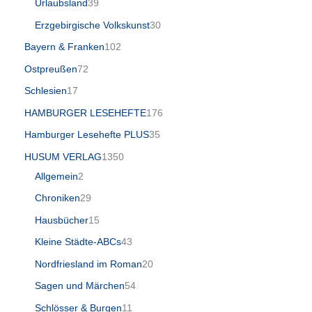
Urlaubsland
39
Erzgebirgische Volkskunst
30
Bayern & Franken
102
Ostpreußen
72
Schlesien
17
HAMBURGER LESEHEFTE
176
Hamburger Lesehefte PLUS
35
HUSUM VERLAG
1350
Allgemein
2
Chroniken
29
Hausbücher
15
Kleine Städte-ABCs
43
Nordfriesland im Roman
20
Sagen und Märchen
54
Schlösser & Burgen
11