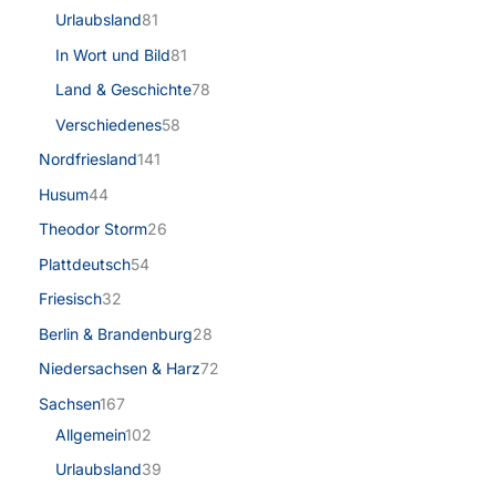
Urlaubsland
81
In Wort und Bild
81
Land & Geschichte
78
Verschiedenes
58
Nordfriesland
141
Husum
44
Theodor Storm
26
Plattdeutsch
54
Friesisch
32
Berlin & Brandenburg
28
Niedersachsen & Harz
72
Sachsen
167
Allgemein
102
Urlaubsland
39