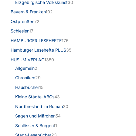
Erzgebirgische Volkskunst
30
Bayern & Franken
102
Ostpreußen
72
Schlesien
17
HAMBURGER LESEHEFTE
176
Hamburger Lesehefte PLUS
35
HUSUM VERLAG
1350
Allgemein
2
Chroniken
29
Hausbücher
15
Kleine Städte-ABCs
43
Nordfriesland im Roman
20
Sagen und Märchen
54
Schlösser & Burgen
11
Stadt-Lesebücher
23