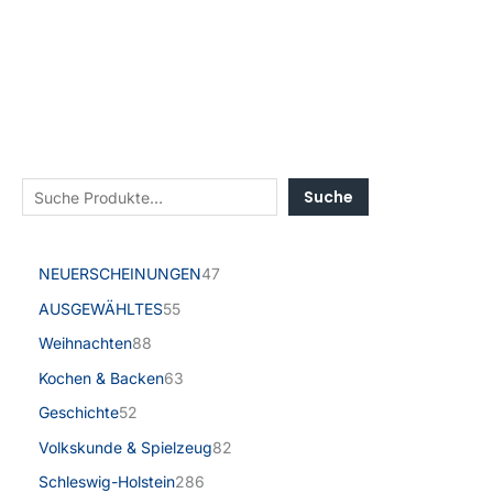
Suche
NEUERSCHEINUNGEN
47
AUSGEWÄHLTES
55
Weihnachten
88
Kochen & Backen
63
Geschichte
52
Volkskunde & Spielzeug
82
Schleswig-Holstein
286