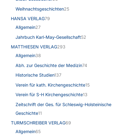
Weihnachtsgeschichten
25
HANSA VERLAG
79
Allgemein
27
Jahrbuch Karl-May-Gesellschaft
52
MATTHIESEN VERLAG
293
Allgemein
38
Abh. zur Geschichte der Medizin
74
Historische Studien
137
Verein für kath. Kirchengeschichte
15
Verein für S-H Kirchengeschichte
13
Zeitschrift der Ges. für Schleswig-Holsteinische
Geschichte
11
TURMSCHREIBER VERLAG
69
Allgemein
65