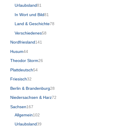
Urlaubsland
81
In Wort und Bild
81
Land & Geschichte
78
Verschiedenes
58
Nordfriesland
141
Husum
44
Theodor Storm
26
Plattdeutsch
54
Friesisch
32
Berlin & Brandenburg
28
Niedersachsen & Harz
72
Sachsen
167
Allgemein
102
Urlaubsland
39