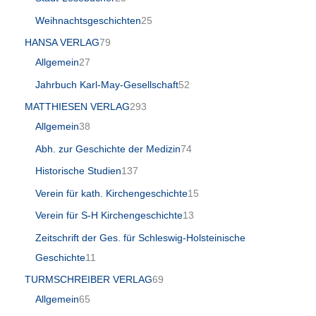
Weihnachtsgeschichten
25
HANSA VERLAG
79
Allgemein
27
Jahrbuch Karl-May-Gesellschaft
52
MATTHIESEN VERLAG
293
Allgemein
38
Abh. zur Geschichte der Medizin
74
Historische Studien
137
Verein für kath. Kirchengeschichte
15
Verein für S-H Kirchengeschichte
13
Zeitschrift der Ges. für Schleswig-Holsteinische
Geschichte
11
TURMSCHREIBER VERLAG
69
Allgemein
65