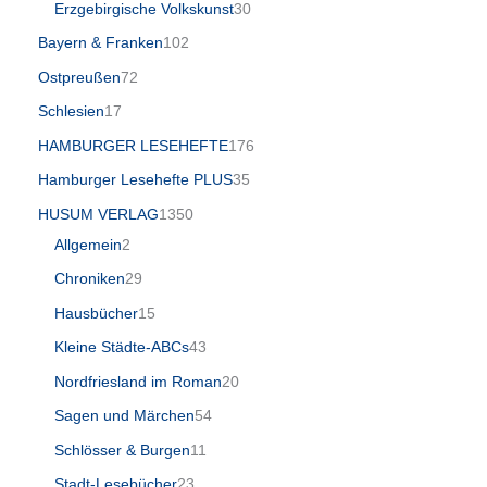
Erzgebirgische Volkskunst
30
Bayern & Franken
102
Ostpreußen
72
Schlesien
17
HAMBURGER LESEHEFTE
176
Hamburger Lesehefte PLUS
35
HUSUM VERLAG
1350
Allgemein
2
Chroniken
29
Hausbücher
15
Kleine Städte-ABCs
43
Nordfriesland im Roman
20
Sagen und Märchen
54
Schlösser & Burgen
11
Stadt-Lesebücher
23