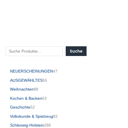
Suche
NEUERSCHEINUNGEN
47
AUSGEWÄHLTES
55
Weihnachten
88
Kochen & Backen
63
Geschichte
52
Volkskunde & Spielzeug
82
Schleswig-Holstein
286