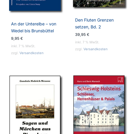
Den Fluten Grenzen
An der Unterelbe – von
setzen, Bd. 2
Wedel bis Brunsbüttel
39,95
€
9,95
€
inkl. 7 % MwSt.
inkl. 7 % MwSt.
zzgl.
Versandkosten
zzgl.
Versandkosten