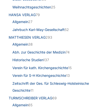
Weihnachtsgeschichten
25
HANSA VERLAG
79
Allgemein
27
Jahrbuch Karl-May-Gesellschaft
52
MATTHIESEN VERLAG
293
Allgemein
38
Abh. zur Geschichte der Medizin
74
Historische Studien
137
Verein für kath. Kirchengeschichte
15
Verein für S-H Kirchengeschichte
13
Zeitschrift der Ges. für Schleswig-Holsteinische
Geschichte
11
TURMSCHREIBER VERLAG
69
Allgemein
65