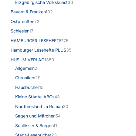
Erzgebirgische Volkskunst
30
Bayern & Franken
102
Ostpreußen
72
Schlesien
17
HAMBURGER LESEHEFTE
176
Hamburger Lesehefte PLUS
35
HUSUM VERLAG
1350
Allgemein
2
Chroniken
29
Hausbücher
15
Kleine Städte-ABCs
43
Nordfriesland im Roman
20
Sagen und Märchen
54
Schlösser & Burgen
11
Stadt-Lesebücher
23