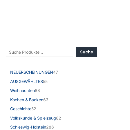
Suche
NEUERSCHEINUNGEN
47
AUSGEWÄHLTES
55
Weihnachten
88
Kochen & Backen
63
Geschichte
52
Volkskunde & Spielzeug
82
Schleswig-Holstein
286