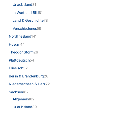
Urlaubsland
81
In Wort und Bild
81
Land & Geschichte
78
Verschiedenes
58
Nordfriesland
141
Husum
44
Theodor Storm
26
Plattdeutsch
54
Friesisch
32
Berlin & Brandenburg
28
Niedersachsen & Harz
72
Sachsen
167
Allgemein
102
Urlaubsland
39