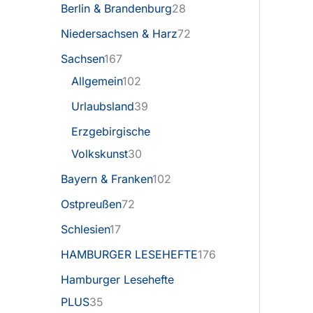
Berlin & Brandenburg
28
Niedersachsen & Harz
72
Sachsen
167
Allgemein
102
Urlaubsland
39
Erzgebirgische
Volkskunst
30
Bayern & Franken
102
Ostpreußen
72
Schlesien
17
HAMBURGER LESEHEFTE
176
Hamburger Lesehefte
PLUS
35