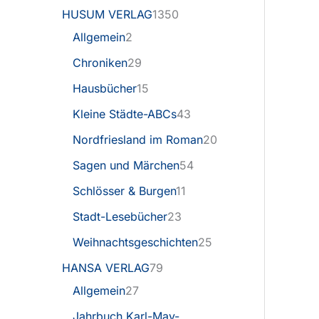
HUSUM VERLAG
1350
Allgemein
2
Chroniken
29
Hausbücher
15
Kleine Städte-ABCs
43
Nordfriesland im Roman
20
Sagen und Märchen
54
Schlösser & Burgen
11
Stadt-Lesebücher
23
Weihnachtsgeschichten
25
HANSA VERLAG
79
Allgemein
27
Jahrbuch Karl-May-