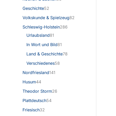
Geschichte
52
Volkskunde & Spielzeug
82
Schleswig-Holstein
286
Urlaubsland
81
In Wort und Bild
81
Land & Geschichte
78
Verschiedenes
58
Nordfriesland
141
Husum
44
Theodor Storm
26
Plattdeutsch
54
Friesisch
32