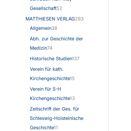
Gesellschaft
52
MATTHIESEN VERLAG
293
Allgemein
38
Abh. zur Geschichte der
Medizin
74
Historische Studien
137
Verein für kath.
Kirchengeschichte
15
Verein für S-H
Kirchengeschichte
13
Zeitschrift der Ges. für
Schleswig-Holsteinische
Geschichte
11