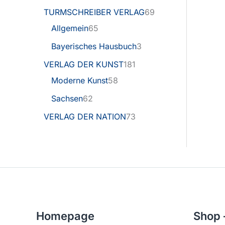
TURMSCHREIBER VERLAG
69
Allgemein
65
Bayerisches Hausbuch
3
VERLAG DER KUNST
181
Moderne Kunst
58
Sachsen
62
VERLAG DER NATION
73
Homepage
Shop 