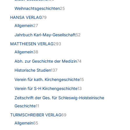
Weihnachtsgeschichten
25
HANSA VERLAG
79
Allgemein
27
Jahrbuch Karl-May-Gesellschaft
52
MATTHIESEN VERLAG
293
Allgemein
38
Abh. zur Geschichte der Medizin
74
Historische Studien
137
Verein für kath. Kirchengeschichte
15
Verein für S-H Kirchengeschichte
13
Zeitschrift der Ges. für Schleswig-Holsteinische
Geschichte
11
TURMSCHREIBER VERLAG
69
Allgemein
65