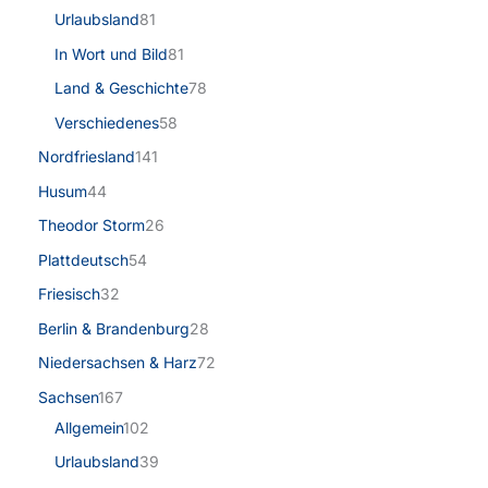
Urlaubsland
81
In Wort und Bild
81
Land & Geschichte
78
Verschiedenes
58
Nordfriesland
141
Husum
44
Theodor Storm
26
Plattdeutsch
54
Friesisch
32
Berlin & Brandenburg
28
Niedersachsen & Harz
72
Sachsen
167
Allgemein
102
Urlaubsland
39