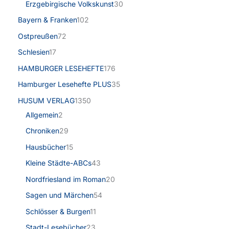
Erzgebirgische Volkskunst
30
Bayern & Franken
102
Ostpreußen
72
Schlesien
17
HAMBURGER LESEHEFTE
176
Hamburger Lesehefte PLUS
35
HUSUM VERLAG
1350
Allgemein
2
Chroniken
29
Hausbücher
15
Kleine Städte-ABCs
43
Nordfriesland im Roman
20
Sagen und Märchen
54
Schlösser & Burgen
11
Stadt-Lesebücher
23