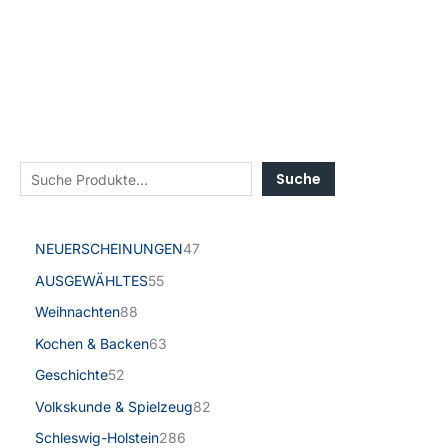
Suche
NEUERSCHEINUNGEN
47
AUSGEWÄHLTES
55
Weihnachten
88
Kochen & Backen
63
Geschichte
52
Volkskunde & Spielzeug
82
Schleswig-Holstein
286