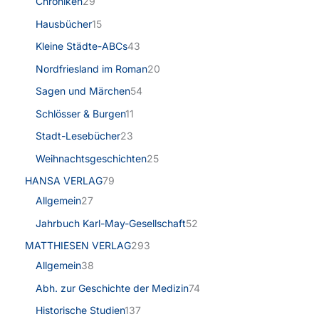
Chroniken
29
Hausbücher
15
Kleine Städte-ABCs
43
Nordfriesland im Roman
20
Sagen und Märchen
54
Schlösser & Burgen
11
Stadt-Lesebücher
23
Weihnachtsgeschichten
25
HANSA VERLAG
79
Allgemein
27
Jahrbuch Karl-May-Gesellschaft
52
MATTHIESEN VERLAG
293
Allgemein
38
Abh. zur Geschichte der Medizin
74
Historische Studien
137