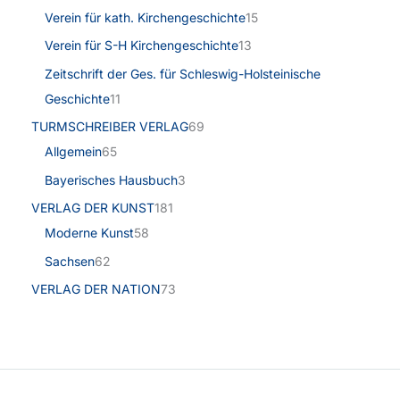
Verein für kath. Kirchengeschichte
15
Verein für S-H Kirchengeschichte
13
Zeitschrift der Ges. für Schleswig-Holsteinische
Geschichte
11
TURMSCHREIBER VERLAG
69
Allgemein
65
Bayerisches Hausbuch
3
VERLAG DER KUNST
181
Moderne Kunst
58
Sachsen
62
VERLAG DER NATION
73