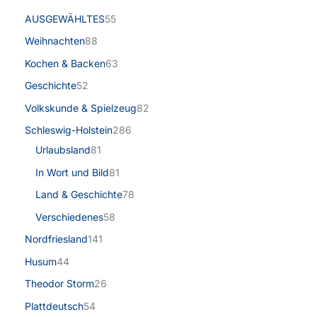
AUSGEWÄHLTES
55
Weihnachten
88
Kochen & Backen
63
Geschichte
52
Volkskunde & Spielzeug
82
Schleswig-Holstein
286
Urlaubsland
81
In Wort und Bild
81
Land & Geschichte
78
Verschiedenes
58
Nordfriesland
141
Husum
44
Theodor Storm
26
Plattdeutsch
54