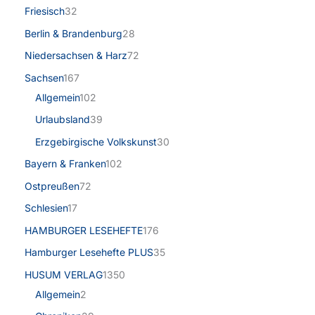
Friesisch
32
Berlin & Brandenburg
28
Niedersachsen & Harz
72
Sachsen
167
Allgemein
102
Urlaubsland
39
Erzgebirgische Volkskunst
30
Bayern & Franken
102
Ostpreußen
72
Schlesien
17
HAMBURGER LESEHEFTE
176
Hamburger Lesehefte PLUS
35
HUSUM VERLAG
1350
Allgemein
2