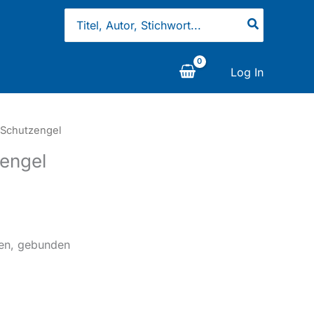
Search
for:
Log In
 Schutzengel
engel
gen, gebunden