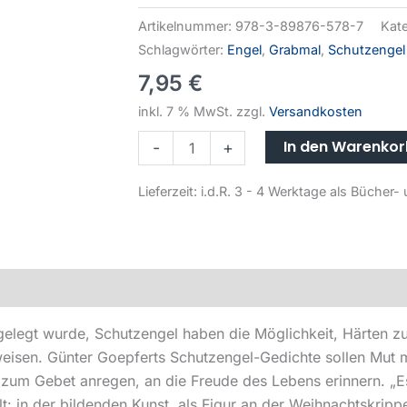
Artikelnummer:
978-3-89876-578-7
Kat
Schlagwörter:
Engel
,
Grabmal
,
Schutzengel
7,95
€
inkl. 7 % MwSt.
zzgl.
Versandkosten
In den Warenko
-
+
Lieferzeit:
i.d.R. 3 - 4 Werktage als Büche
e gelegt wurde, Schutzengel haben die Möglichkeit, Härten
rweisen. Günter Goepferts Schutzengel-Gedichte sollen Mut
, zum Gebet anregen, an die Freude des Lebens erinnern. „E
lt: in der bildenden Kunst, als Figur an der Weihnachtskripp