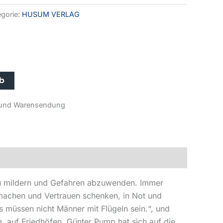
egorie:
HUSUM VERLAG
rb
r- und Warensendung
 zu mildern und Gefahren abzuwenden. Immer
 machen und Vertrauen schenken, in Not und
s müssen nicht Männer mit Flügeln sein.“, und
e, auf Friedhöfen. Günter Pump hat sich auf die