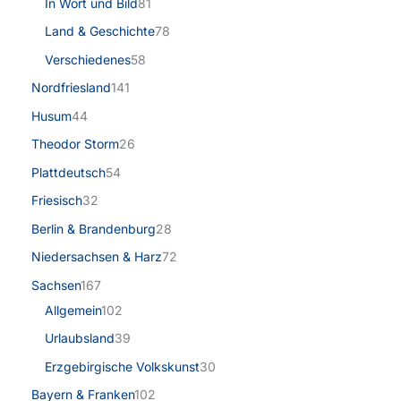
In Wort und Bild
81
Land & Geschichte
78
Verschiedenes
58
Nordfriesland
141
Husum
44
Theodor Storm
26
Plattdeutsch
54
Friesisch
32
Berlin & Brandenburg
28
Niedersachsen & Harz
72
Sachsen
167
Allgemein
102
Urlaubsland
39
Erzgebirgische Volkskunst
30
Bayern & Franken
102