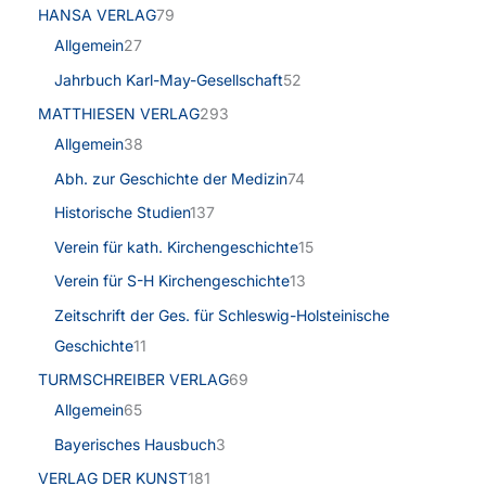
HANSA VERLAG
79
Allgemein
27
Jahrbuch Karl-May-Gesellschaft
52
MATTHIESEN VERLAG
293
Allgemein
38
Abh. zur Geschichte der Medizin
74
Historische Studien
137
Verein für kath. Kirchengeschichte
15
Verein für S-H Kirchengeschichte
13
Zeitschrift der Ges. für Schleswig-Holsteinische
Geschichte
11
TURMSCHREIBER VERLAG
69
Allgemein
65
Bayerisches Hausbuch
3
VERLAG DER KUNST
181