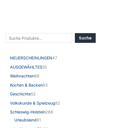
Suche
NEUERSCHEINUNGEN
47
AUSGEWÄHLTES
55
Weihnachten
88
Kochen & Backen
63
Geschichte
52
Volkskunde & Spielzeug
82
Schleswig-Holstein
286
Urlaubsland
81