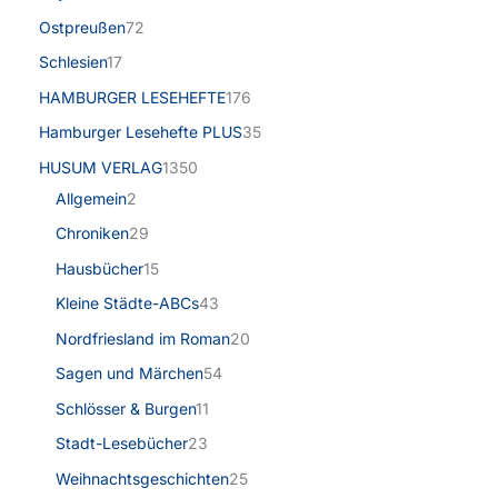
Ostpreußen
72
Schlesien
17
HAMBURGER LESEHEFTE
176
Hamburger Lesehefte PLUS
35
HUSUM VERLAG
1350
Allgemein
2
Chroniken
29
Hausbücher
15
Kleine Städte-ABCs
43
Nordfriesland im Roman
20
Sagen und Märchen
54
Schlösser & Burgen
11
Stadt-Lesebücher
23
Weihnachtsgeschichten
25