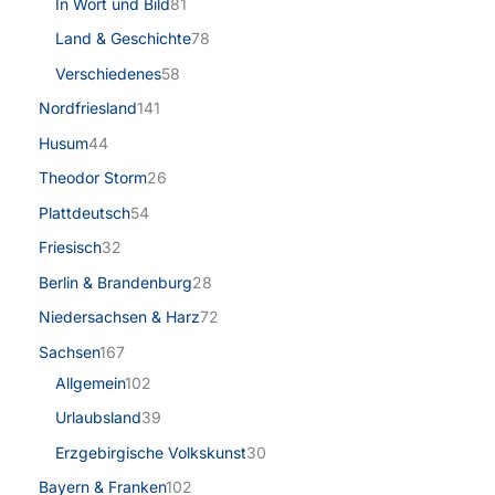
In Wort und Bild
81
Land & Geschichte
78
Verschiedenes
58
Nordfriesland
141
Husum
44
Theodor Storm
26
Plattdeutsch
54
Friesisch
32
Berlin & Brandenburg
28
Niedersachsen & Harz
72
Sachsen
167
Allgemein
102
Urlaubsland
39
Erzgebirgische Volkskunst
30
Bayern & Franken
102