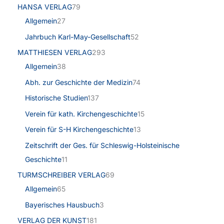
HANSA VERLAG
79
Allgemein
27
Jahrbuch Karl-May-Gesellschaft
52
MATTHIESEN VERLAG
293
Allgemein
38
Abh. zur Geschichte der Medizin
74
Historische Studien
137
Verein für kath. Kirchengeschichte
15
Verein für S-H Kirchengeschichte
13
Zeitschrift der Ges. für Schleswig-Holsteinische
Geschichte
11
TURMSCHREIBER VERLAG
69
Allgemein
65
Bayerisches Hausbuch
3
VERLAG DER KUNST
181