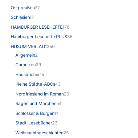
Ostpreußen
72
Schlesien
17
HAMBURGER LESEHEFTE
176
Hamburger Lesehefte PLUS
35
HUSUM VERLAG
1350
Allgemein
2
Chroniken
29
Hausbücher
15
Kleine Städte-ABCs
43
Nordfriesland im Roman
20
Sagen und Märchen
54
Schlösser & Burgen
11
Stadt-Lesebücher
23
Weihnachtsgeschichten
25