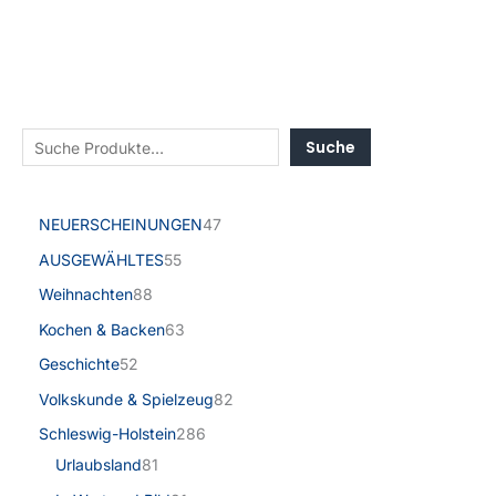
Suche
NEUERSCHEINUNGEN
47
AUSGEWÄHLTES
55
Weihnachten
88
Kochen & Backen
63
Geschichte
52
Volkskunde & Spielzeug
82
Schleswig-Holstein
286
Urlaubsland
81