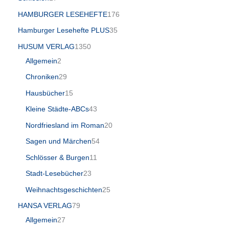
HAMBURGER LESEHEFTE
176
Hamburger Lesehefte PLUS
35
HUSUM VERLAG
1350
Allgemein
2
Chroniken
29
Hausbücher
15
Kleine Städte-ABCs
43
Nordfriesland im Roman
20
Sagen und Märchen
54
Schlösser & Burgen
11
Stadt-Lesebücher
23
Weihnachtsgeschichten
25
HANSA VERLAG
79
Allgemein
27