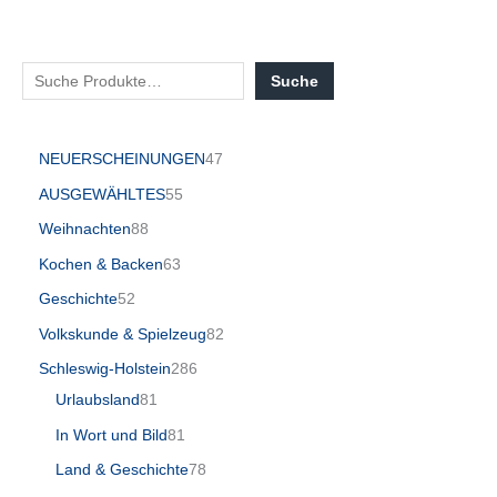
Suche
NEUERSCHEINUNGEN
47
AUSGEWÄHLTES
55
Weihnachten
88
Kochen & Backen
63
Geschichte
52
Volkskunde & Spielzeug
82
Schleswig-Holstein
286
Urlaubsland
81
In Wort und Bild
81
Land & Geschichte
78