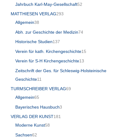
Jahrbuch Karl-May-Gesellschaft
52
MATTHIESEN VERLAG
293
Allgemein
38
Abh. zur Geschichte der Medizin
74
Historische Studien
137
Verein für kath. Kirchengeschichte
15
Verein für S-H Kirchengeschichte
13
Zeitschrift der Ges. für Schleswig-Holsteinische
Geschichte
11
TURMSCHREIBER VERLAG
69
Allgemein
65
Bayerisches Hausbuch
3
VERLAG DER KUNST
181
Moderne Kunst
58
Sachsen
62