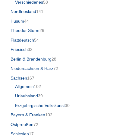
Verschiedenes
58
Nordfriesland
141
Husum
44
Theodor Storm
26
Plattdeutsch
54
Friesisch
32
Berlin & Brandenburg
28
Niedersachsen & Harz
72
Sachsen
167
Allgemein
102
Urlaubsland
39
Erzgebirgische Volkskunst
30
Bayern & Franken
102
Ostpreußen
72
Schlesien
17