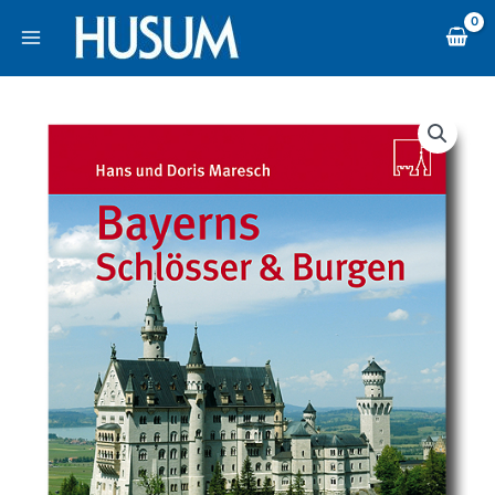
Zum
content
Inhalt
springen
Bayerns
Schlösser
und
Burgen
Menge