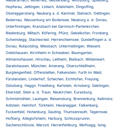
Niederarnach
,
Mitterfels
,
Gessenberg
,
Moosburg
,
Spielberg
,
Hopferau
,
Jettingen
,
Lintach
,
Adelsheim
,
Dingolfing
,
Obereggersberg
,
Neuberg a. d. Kammel
,
Steinach
,
Oettingen
,
Bedernau
,
Wasserburg am Bodensee
,
Neuburg a. d. Donau
,
Unterfinningen
,
Kranzbach bei Garmisch-Partenkirchen
,
Riedenburg
,
Miltach
,
Köfering
,
Pfünz
,
Gebelkofen
,
Fronberg
,
Schwindegg
,
Stachesried
,
Herrenchiemsee
,
Gundelfingen a. d.
Donau
,
Ruhpolding
,
Miesbach
,
Untermeitingen
,
Wiesent
,
Odelzhausen
,
Kirchheim in Schwaben
,
Baumgarten
,
Allmannshausen
,
Hirschau
,
Leitheim
,
Blaibach
,
Wildenwart
,
Garatshausen
,
München
,
Amerang
,
Oberschließheim
,
Burglengenfeld
,
Offenstetten
,
Falkenstein
,
Furth im Wald
,
Fürstenstein
,
Linderhof
,
Schechen
,
Eichhofen
,
Freyung
,
Günzberg
,
Haggn
,
Friedberg
,
Karlstein
,
Arnsberg
,
Gablingen
,
Eberstall
,
Stein a. d. Traun
,
Neukirchen
,
Eurasburg
,
Schmidmühlen
,
Lauingen
,
Reisensburg
,
Brannenburg
,
Kallmünz
,
Adlstein
,
Heimhof
,
Türkheim
,
Hexenagger
,
Falkenberg
,
Fockenfeld
,
Hohenburg
,
Gauting
,
Thumsenreuth
,
Tegernsee
,
Hofberg
,
Alteglofsheim
,
Harburg
,
Schlossprunnn
,
Sachenschlössle
,
Marzoll
,
Herrenfehlburg
,
Wolfsegg
,
Ising
,