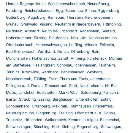
Lindau
,
Regenpeilstein
,
Windischeschenbach
,
Neunußberg
,
Parsberg
,
Reichertshausen
,
Egg
,
Schermau
,
Elmau
,
Eggersberg
,
Guttenburg
,
Augsburg
,
Ramspau
,
Thurstein
,
Reichersbeuern
,
Grünau
,
Grünwald
,
Kissing
,
Neufahrn in Niederbayern
,
Tittmoning
,
Neidstein
,
Arnstorf
,
Reuth bei Erbendorf
,
Rabenstein
,
Seefeld
,
Hohenkammer
,
Piesing
,
Staufeneck
,
Neu-Ulm
,
Neuhaus am Inn
,
Oberlauterbach
,
Hohenschwangau
,
Loifling
,
Vilseck
,
Fellheim
,
Bad Grönenbach
,
Wörtha. d. Donau
,
Offenberg
,
Rain
,
Münchshofen
,
Hohenaschau
,
Zandt
,
Amberg
,
Fürsteneck
,
Murnau
am Staffelsee
,
Haslangkreit
,
Schönau
,
Ichenhausen
,
Tapfheim
,
Teublitz
,
Kronwinkl
,
wernberg
,
Babenhausen
,
Weyhern
,
Neualbenreuth
,
Tüßling
,
Train
,
Thurn und Taxis
,
Jettenbach
,
Dillingen a. d. Donau
,
Donaustrauf
,
Glött
,
Neukirchen b. Hl. Blut
,
Moos
,
Landshut
,
Edelstetten
,
Markt Waal
,
Saldenburg
,
Pullach i.
Isartal
,
Straubing
,
Essing
,
Burghausen
,
Unterelkofen
,
Esting
,
Schönenberg
,
Ortenburg
,
Maxlrain
,
Haimhausen
,
Friedenfels
,
Neuburg am Inn
,
Siegenburg
,
Freising
,
Höchstädt a. d. Donau
,
Trausnitz
,
Höhenried
,
Walkersaich
,
Kemten in Allgäu
,
Blumenthal
,
Schwenningen
,
Sünching
,
Hart
,
Klebing
,
Regensburg
,
Schwangau
,