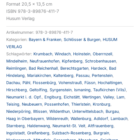
Format 20,5 x 13,5 cm
ISBN 978-3-89876-411-7
Husum Verlag
Artikelnummer:
978-3-89876-411-7
Kategorien:
Bayern & Franken
,
Schlösser & Burgen
,
HUSUM
VERLAG
Schlagwörter:
Krumbach
,
Windach
,
Holnstein
,
Oberrnzell
,
Mindelheim
,
Neufrauenhofen
,
Kipfenberg
,
Schrobenhausen
,
Reimlingen
,
Bad Reichenhall
,
Berechtsgarten
,
Hardeck
,
Bad
Hindelang
,
Mariakirchen
,
Kaltenberg
,
Passau
,
Pertenstein
,
Dachau
,
Pähl
,
Flossenbürg
,
Vohenstrauß
,
Füssn
,
Hochaltingen
,
Hirschberg
,
Geltolfing
,
Syrgenstein
,
Ismaning
,
Taufkirchen (Vils)
,
Neumarkt i. d. Opf.
,
Englburg
,
Eichstätt
,
Wertingen
,
Valley
,
Lam
,
Teising
,
Neubeuern
,
Possenhofen
,
Thierlstein
,
Kronburg
,
Niederpöring
,
Illtissen
,
Wildenthun
,
Unterwittelsbach
,
Burgau
,
Haag in Oberbayern
,
Wildenreuth
,
Wallenburg
,
Adldorf
,
Lambach
,
Starnberg
,
Haldenwang
,
Neumarkt-St. Veit
,
Altfrauenberg
,
Ingolstadt
,
Greifenberg
,
Sulzbach-Rosenberg
,
Burgrain
,