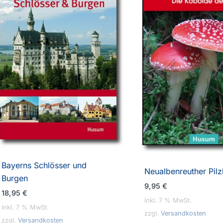
Bayerns Schlösser und
Neualbenreuther Pil
Burgen
9,95
€
18,95
€
inkl. 7 % MwSt.
inkl. 7 % MwSt.
zzgl.
Versandkosten
zzgl.
Versandkosten