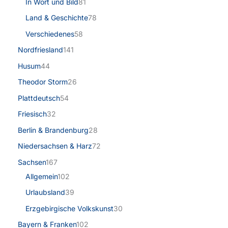
In Wort und Bild
81
Land & Geschichte
78
Verschiedenes
58
Nordfriesland
141
Husum
44
Theodor Storm
26
Plattdeutsch
54
Friesisch
32
Berlin & Brandenburg
28
Niedersachsen & Harz
72
Sachsen
167
Allgemein
102
Urlaubsland
39
Erzgebirgische Volkskunst
30
Bayern & Franken
102