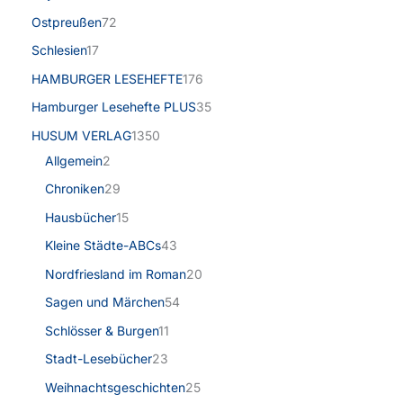
Ostpreußen
72
Schlesien
17
HAMBURGER LESEHEFTE
176
Hamburger Lesehefte PLUS
35
HUSUM VERLAG
1350
Allgemein
2
Chroniken
29
Hausbücher
15
Kleine Städte-ABCs
43
Nordfriesland im Roman
20
Sagen und Märchen
54
Schlösser & Burgen
11
Stadt-Lesebücher
23
Weihnachtsgeschichten
25