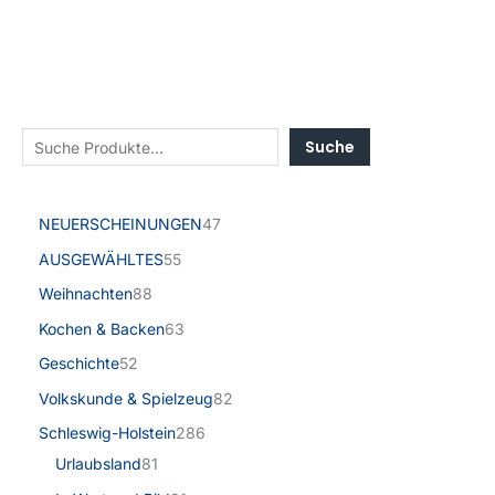
Suche
NEUERSCHEINUNGEN
47
AUSGEWÄHLTES
55
Weihnachten
88
Kochen & Backen
63
Geschichte
52
Volkskunde & Spielzeug
82
Schleswig-Holstein
286
Urlaubsland
81