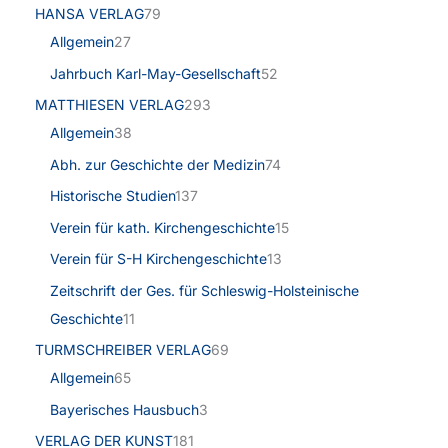
HANSA VERLAG
79
Allgemein
27
Jahrbuch Karl-May-Gesellschaft
52
MATTHIESEN VERLAG
293
Allgemein
38
Abh. zur Geschichte der Medizin
74
Historische Studien
137
Verein für kath. Kirchengeschichte
15
Verein für S-H Kirchengeschichte
13
Zeitschrift der Ges. für Schleswig-Holsteinische
Geschichte
11
TURMSCHREIBER VERLAG
69
Allgemein
65
Bayerisches Hausbuch
3
VERLAG DER KUNST
181