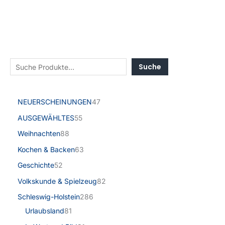
Suche
NEUERSCHEINUNGEN
47
AUSGEWÄHLTES
55
Weihnachten
88
Kochen & Backen
63
Geschichte
52
Volkskunde & Spielzeug
82
Schleswig-Holstein
286
Urlaubsland
81