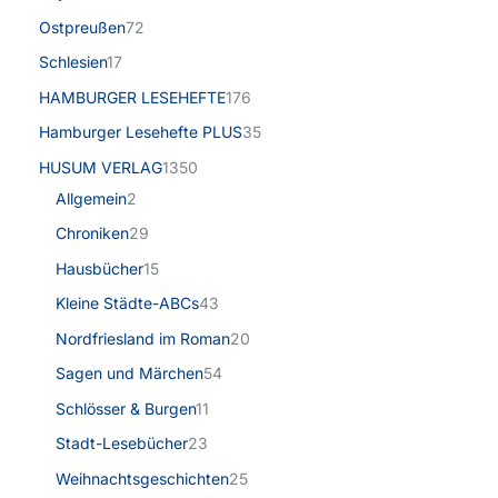
Ostpreußen
72
Schlesien
17
HAMBURGER LESEHEFTE
176
Hamburger Lesehefte PLUS
35
HUSUM VERLAG
1350
Allgemein
2
Chroniken
29
Hausbücher
15
Kleine Städte-ABCs
43
Nordfriesland im Roman
20
Sagen und Märchen
54
Schlösser & Burgen
11
Stadt-Lesebücher
23
Weihnachtsgeschichten
25