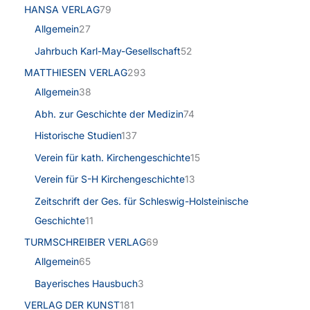
HANSA VERLAG
79
Allgemein
27
Jahrbuch Karl-May-Gesellschaft
52
MATTHIESEN VERLAG
293
Allgemein
38
Abh. zur Geschichte der Medizin
74
Historische Studien
137
Verein für kath. Kirchengeschichte
15
Verein für S-H Kirchengeschichte
13
Zeitschrift der Ges. für Schleswig-Holsteinische
Geschichte
11
TURMSCHREIBER VERLAG
69
Allgemein
65
Bayerisches Hausbuch
3
VERLAG DER KUNST
181