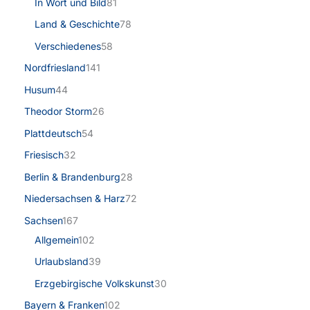
In Wort und Bild
81
Land & Geschichte
78
Verschiedenes
58
Nordfriesland
141
Husum
44
Theodor Storm
26
Plattdeutsch
54
Friesisch
32
Berlin & Brandenburg
28
Niedersachsen & Harz
72
Sachsen
167
Allgemein
102
Urlaubsland
39
Erzgebirgische Volkskunst
30
Bayern & Franken
102