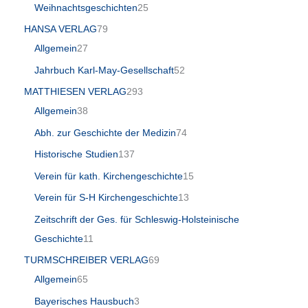
Weihnachtsgeschichten
25
HANSA VERLAG
79
Allgemein
27
Jahrbuch Karl-May-Gesellschaft
52
MATTHIESEN VERLAG
293
Allgemein
38
Abh. zur Geschichte der Medizin
74
Historische Studien
137
Verein für kath. Kirchengeschichte
15
Verein für S-H Kirchengeschichte
13
Zeitschrift der Ges. für Schleswig-Holsteinische
Geschichte
11
TURMSCHREIBER VERLAG
69
Allgemein
65
Bayerisches Hausbuch
3