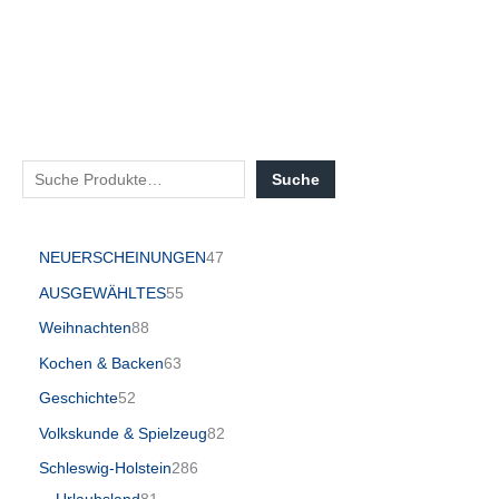
Suche
NEUERSCHEINUNGEN
47
AUSGEWÄHLTES
55
Weihnachten
88
Kochen & Backen
63
Geschichte
52
Volkskunde & Spielzeug
82
Schleswig-Holstein
286