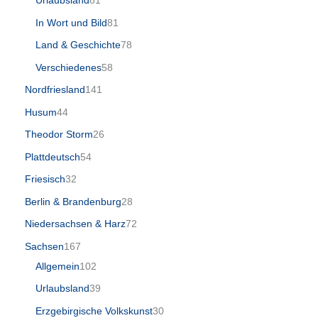
Urlaubsland
81
In Wort und Bild
81
Land & Geschichte
78
Verschiedenes
58
Nordfriesland
141
Husum
44
Theodor Storm
26
Plattdeutsch
54
Friesisch
32
Berlin & Brandenburg
28
Niedersachsen & Harz
72
Sachsen
167
Allgemein
102
Urlaubsland
39
Erzgebirgische Volkskunst
30