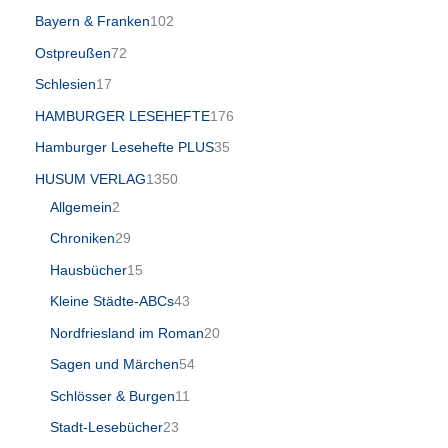
Bayern & Franken
102
Ostpreußen
72
Schlesien
17
HAMBURGER LESEHEFTE
176
Hamburger Lesehefte PLUS
35
HUSUM VERLAG
1350
Allgemein
2
Chroniken
29
Hausbücher
15
Kleine Städte-ABCs
43
Nordfriesland im Roman
20
Sagen und Märchen
54
Schlösser & Burgen
11
Stadt-Lesebücher
23