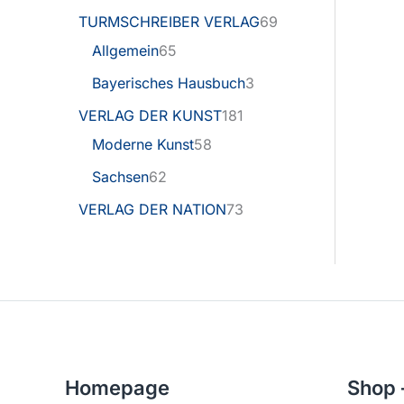
TURMSCHREIBER VERLAG
69
Allgemein
65
Bayerisches Hausbuch
3
VERLAG DER KUNST
181
Moderne Kunst
58
Sachsen
62
VERLAG DER NATION
73
Homepage
Shop 