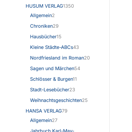
HUSUM VERLAG
1350
Allgemein
2
Chroniken
29
Hausbücher
15
Kleine Städte-ABCs
43
Nordfriesland im Roman
20
Sagen und Märchen
54
Schlösser & Burgen
11
Stadt-Lesebücher
23
Weihnachtsgeschichten
25
HANSA VERLAG
79
Allgemein
27
Jahrbuch Karl-May-