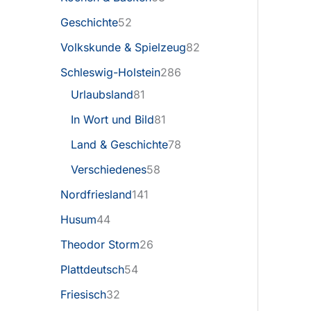
Geschichte
52
Volkskunde & Spielzeug
82
Schleswig-Holstein
286
Urlaubsland
81
In Wort und Bild
81
Land & Geschichte
78
Verschiedenes
58
Nordfriesland
141
Husum
44
Theodor Storm
26
Plattdeutsch
54
Friesisch
32