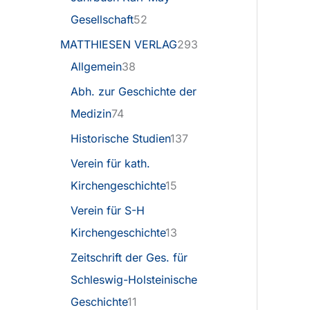
Gesellschaft
52
MATTHIESEN VERLAG
293
Allgemein
38
Abh. zur Geschichte der
Medizin
74
Historische Studien
137
Verein für kath.
Kirchengeschichte
15
Verein für S-H
Kirchengeschichte
13
Zeitschrift der Ges. für
Schleswig-Holsteinische
Geschichte
11