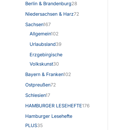
Berlin & Brandenburg
28
Niedersachsen & Harz
72
Sachsen
167
Allgemein
102
Urlaubsland
39
Erzgebirgische
Volkskunst
30
Bayern & Franken
102
Ostpreußen
72
Schlesien
17
HAMBURGER LESEHEFTE
176
Hamburger Lesehefte
PLUS
35