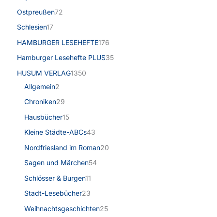
Ostpreußen
72
Schlesien
17
HAMBURGER LESEHEFTE
176
Hamburger Lesehefte PLUS
35
HUSUM VERLAG
1350
Allgemein
2
Chroniken
29
Hausbücher
15
Kleine Städte-ABCs
43
Nordfriesland im Roman
20
Sagen und Märchen
54
Schlösser & Burgen
11
Stadt-Lesebücher
23
Weihnachtsgeschichten
25