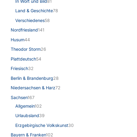
In Wort und Bild
81
Land & Geschichte
78
Verschiedenes
58
Nordfriesland
141
Husum
44
Theodor Storm
26
Plattdeutsch
54
Friesisch
32
Berlin & Brandenburg
28
Niedersachsen & Harz
72
Sachsen
167
Allgemein
102
Urlaubsland
39
Erzgebirgische Volkskunst
30
Bayern & Franken
102