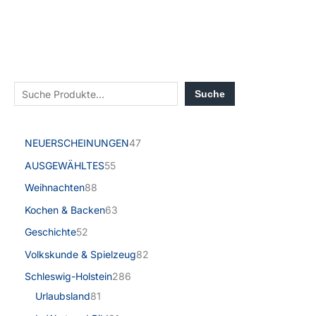
Suche
NEUERSCHEINUNGEN
47
AUSGEWÄHLTES
55
Weihnachten
88
Kochen & Backen
63
Geschichte
52
Volkskunde & Spielzeug
82
Schleswig-Holstein
286
Urlaubsland
81