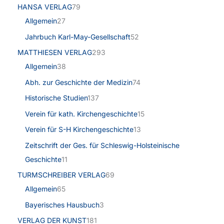
HANSA VERLAG
79
Allgemein
27
Jahrbuch Karl-May-Gesellschaft
52
MATTHIESEN VERLAG
293
Allgemein
38
Abh. zur Geschichte der Medizin
74
Historische Studien
137
Verein für kath. Kirchengeschichte
15
Verein für S-H Kirchengeschichte
13
Zeitschrift der Ges. für Schleswig-Holsteinische
Geschichte
11
TURMSCHREIBER VERLAG
69
Allgemein
65
Bayerisches Hausbuch
3
VERLAG DER KUNST
181