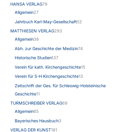
HANSA VERLAG
79
Allgemein
27
Jahrbuch Karl-May-Gesellschaft
52
MATTHIESEN VERLAG
293
Allgemein
38
Abh. zur Geschichte der Medizin
74
Historische Studien
137
Verein für kath. Kirchengeschichte
15
Verein für S-H Kirchengeschichte
13
Zeitschrift der Ges. für Schleswig-Holsteinische
Geschichte
11
TURMSCHREIBER VERLAG
69
Allgemein
65
Bayerisches Hausbuch
3
VERLAG DER KUNST
181