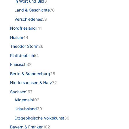
In Wort und Bild
81
Land & Geschichte
78
Verschiedenes
58
Nordfriesland
141
Husum
44
Theodor Storm
26
Plattdeutsch
54
Friesisch
32
Berlin & Brandenburg
28
Niedersachsen & Harz
72
Sachsen
167
Allgemein
102
Urlaubsland
39
Erzgebirgische Volkskunst
30
Bayern & Franken
102