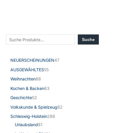
Suche
NEUERSCHEINUNGEN
47
AUSGEWÄHLTES
55
Weihnachten
88
Kochen & Backen
63
Geschichte
52
Volkskunde & Spielzeug
82
Schleswig-Holstein
286
Urlaubsland
81