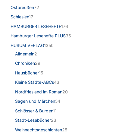
Ostpreußen
72
Schlesien
17
HAMBURGER LESEHEFTE
176
Hamburger Lesehefte PLUS
35
HUSUM VERLAG
1350
Allgemein
2
Chroniken
29
Hausbücher
15
Kleine Städte-ABCs
43
Nordfriesland im Roman
20
Sagen und Märchen
54
Schlösser & Burgen
11
Stadt-Lesebücher
23
Weihnachtsgeschichten
25