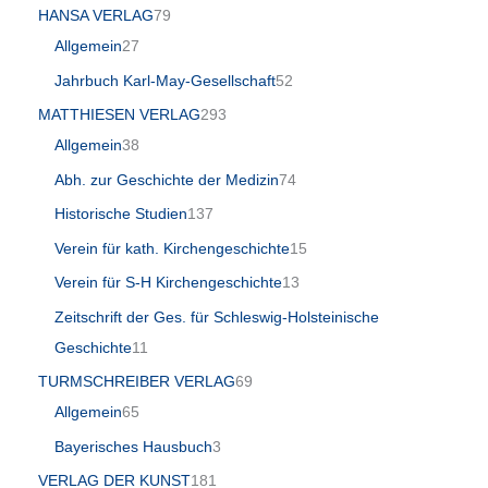
HANSA VERLAG
79
Allgemein
27
Jahrbuch Karl-May-Gesellschaft
52
MATTHIESEN VERLAG
293
Allgemein
38
Abh. zur Geschichte der Medizin
74
Historische Studien
137
Verein für kath. Kirchengeschichte
15
Verein für S-H Kirchengeschichte
13
Zeitschrift der Ges. für Schleswig-Holsteinische
Geschichte
11
TURMSCHREIBER VERLAG
69
Allgemein
65
Bayerisches Hausbuch
3
VERLAG DER KUNST
181