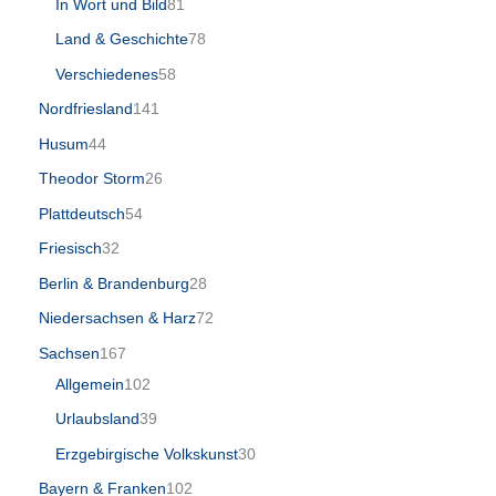
In Wort und Bild
81
Land & Geschichte
78
Verschiedenes
58
Nordfriesland
141
Husum
44
Theodor Storm
26
Plattdeutsch
54
Friesisch
32
Berlin & Brandenburg
28
Niedersachsen & Harz
72
Sachsen
167
Allgemein
102
Urlaubsland
39
Erzgebirgische Volkskunst
30
Bayern & Franken
102