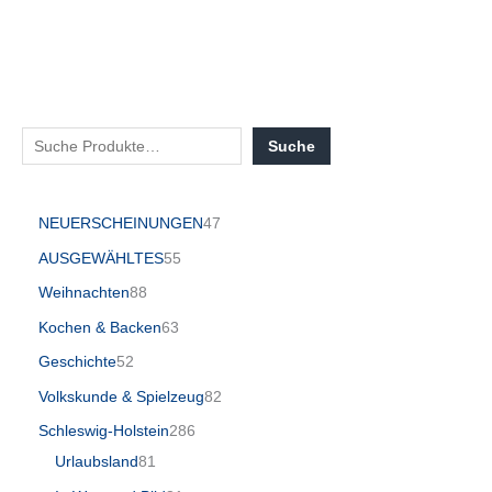
Suche
NEUERSCHEINUNGEN
47
AUSGEWÄHLTES
55
Weihnachten
88
Kochen & Backen
63
Geschichte
52
Volkskunde & Spielzeug
82
Schleswig-Holstein
286
Urlaubsland
81