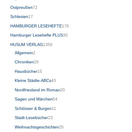
Ostpreußen
72
Schlesien
17
HAMBURGER LESEHEFTE
176
Hamburger Lesehefte PLUS
35
HUSUM VERLAG
1350
Allgemein
2
Chroniken
29
Hausbücher
15
Kleine Städte-ABCs
43
Nordfriesland im Roman
20
Sagen und Märchen
54
Schlösser & Burgen
11
Stadt-Lesebücher
23
Weihnachtsgeschichten
25