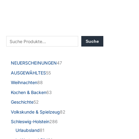
Suche
NEUERSCHEINUNGEN
47
AUSGEWÄHLTES
55
Weihnachten
88
Kochen & Backen
63
Geschichte
52
Volkskunde & Spielzeug
82
Schleswig-Holstein
286
Urlaubsland
81