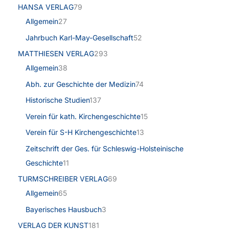
HANSA VERLAG
79
Allgemein
27
Jahrbuch Karl-May-Gesellschaft
52
MATTHIESEN VERLAG
293
Allgemein
38
Abh. zur Geschichte der Medizin
74
Historische Studien
137
Verein für kath. Kirchengeschichte
15
Verein für S-H Kirchengeschichte
13
Zeitschrift der Ges. für Schleswig-Holsteinische
Geschichte
11
TURMSCHREIBER VERLAG
69
Allgemein
65
Bayerisches Hausbuch
3
VERLAG DER KUNST
181