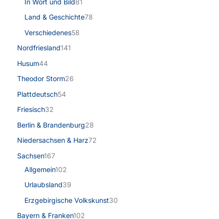
In Wort und Bild
81
Land & Geschichte
78
Verschiedenes
58
Nordfriesland
141
Husum
44
Theodor Storm
26
Plattdeutsch
54
Friesisch
32
Berlin & Brandenburg
28
Niedersachsen & Harz
72
Sachsen
167
Allgemein
102
Urlaubsland
39
Erzgebirgische Volkskunst
30
Bayern & Franken
102