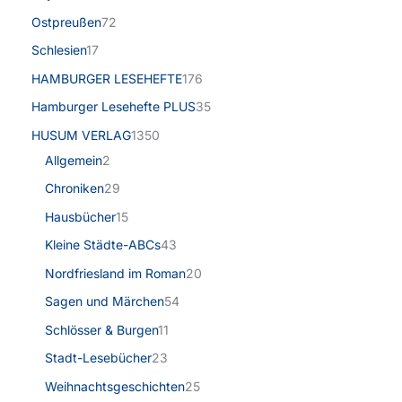
Ostpreußen
72
Schlesien
17
HAMBURGER LESEHEFTE
176
Hamburger Lesehefte PLUS
35
HUSUM VERLAG
1350
Allgemein
2
Chroniken
29
Hausbücher
15
Kleine Städte-ABCs
43
Nordfriesland im Roman
20
Sagen und Märchen
54
Schlösser & Burgen
11
Stadt-Lesebücher
23
Weihnachtsgeschichten
25