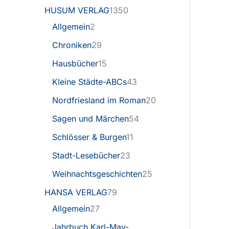
HUSUM VERLAG
1350
Allgemein
2
Chroniken
29
Hausbücher
15
Kleine Städte-ABCs
43
Nordfriesland im Roman
20
Sagen und Märchen
54
Schlösser & Burgen
11
Stadt-Lesebücher
23
Weihnachtsgeschichten
25
HANSA VERLAG
79
Allgemein
27
Jahrbuch Karl-May-