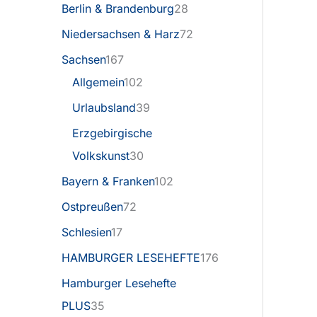
Berlin & Brandenburg
28
Niedersachsen & Harz
72
Sachsen
167
Allgemein
102
Urlaubsland
39
Erzgebirgische
Volkskunst
30
Bayern & Franken
102
Ostpreußen
72
Schlesien
17
HAMBURGER LESEHEFTE
176
Hamburger Lesehefte
PLUS
35