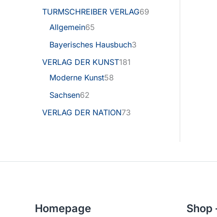
TURMSCHREIBER VERLAG
69
Allgemein
65
Bayerisches Hausbuch
3
VERLAG DER KUNST
181
Moderne Kunst
58
Sachsen
62
VERLAG DER NATION
73
Homepage
Shop 