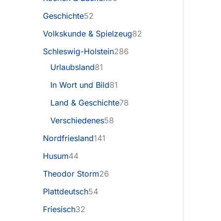
Geschichte
52
Volkskunde & Spielzeug
82
Schleswig-Holstein
286
Urlaubsland
81
In Wort und Bild
81
Land & Geschichte
78
Verschiedenes
58
Nordfriesland
141
Husum
44
Theodor Storm
26
Plattdeutsch
54
Friesisch
32