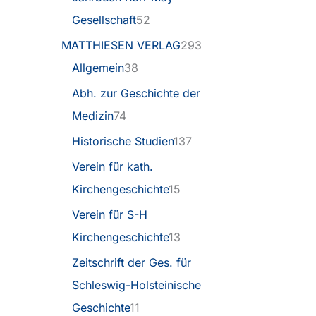
Gesellschaft
52
MATTHIESEN VERLAG
293
Allgemein
38
Abh. zur Geschichte der
Medizin
74
Historische Studien
137
Verein für kath.
Kirchengeschichte
15
Verein für S-H
Kirchengeschichte
13
Zeitschrift der Ges. für
Schleswig-Holsteinische
Geschichte
11