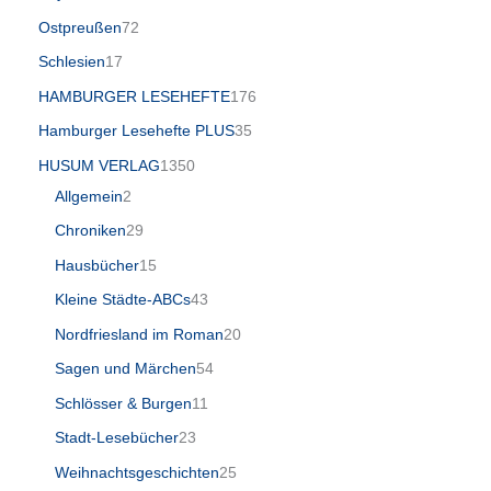
Ostpreußen
72
Schlesien
17
HAMBURGER LESEHEFTE
176
Hamburger Lesehefte PLUS
35
HUSUM VERLAG
1350
Allgemein
2
Chroniken
29
Hausbücher
15
Kleine Städte-ABCs
43
Nordfriesland im Roman
20
Sagen und Märchen
54
Schlösser & Burgen
11
Stadt-Lesebücher
23
Weihnachtsgeschichten
25