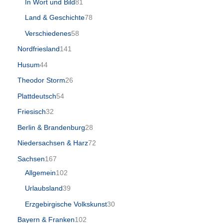
In Wort und Bild
81
Land & Geschichte
78
Verschiedenes
58
Nordfriesland
141
Husum
44
Theodor Storm
26
Plattdeutsch
54
Friesisch
32
Berlin & Brandenburg
28
Niedersachsen & Harz
72
Sachsen
167
Allgemein
102
Urlaubsland
39
Erzgebirgische Volkskunst
30
Bayern & Franken
102