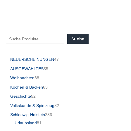
Suche
NEUERSCHEINUNGEN
47
AUSGEWÄHLTES
55
Weihnachten
88
Kochen & Backen
63
Geschichte
52
Volkskunde & Spielzeug
82
Schleswig-Holstein
286
Urlaubsland
81