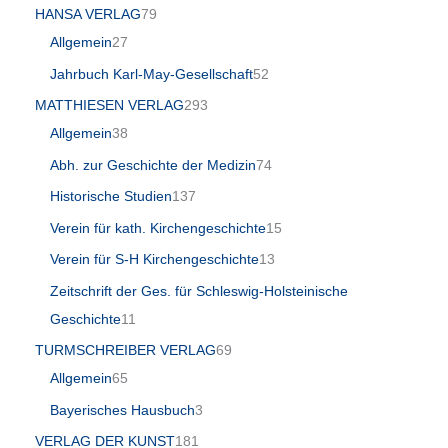
HANSA VERLAG
79
Allgemein
27
Jahrbuch Karl-May-Gesellschaft
52
MATTHIESEN VERLAG
293
Allgemein
38
Abh. zur Geschichte der Medizin
74
Historische Studien
137
Verein für kath. Kirchengeschichte
15
Verein für S-H Kirchengeschichte
13
Zeitschrift der Ges. für Schleswig-Holsteinische
Geschichte
11
TURMSCHREIBER VERLAG
69
Allgemein
65
Bayerisches Hausbuch
3
VERLAG DER KUNST
181