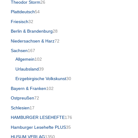
Theodor Storm
26
Plattdeutsch
54
Friesisch
32
Berlin & Brandenburg
28
Niedersachsen & Harz
72
Sachsen
167
Allgemein
102
Urlaubsland
39
Erzgebirgische Volkskunst
30
Bayern & Franken
102
Ostpreußen
72
Schlesien
17
HAMBURGER LESEHEFTE
176
Hamburger Lesehefte PLUS
35
HUSUM VERLAG
1350