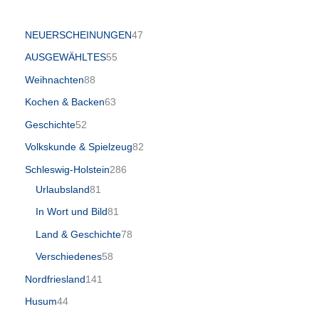
NEUERSCHEINUNGEN
47
AUSGEWÄHLTES
55
Weihnachten
88
Kochen & Backen
63
Geschichte
52
Volkskunde & Spielzeug
82
Schleswig-Holstein
286
Urlaubsland
81
In Wort und Bild
81
Land & Geschichte
78
Verschiedenes
58
Nordfriesland
141
Husum
44