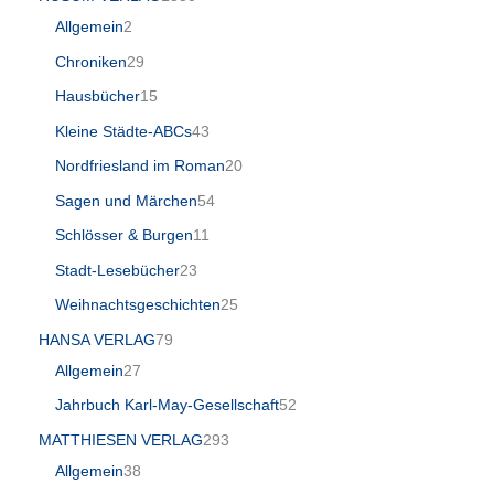
Allgemein
2
Chroniken
29
Hausbücher
15
Kleine Städte-ABCs
43
Nordfriesland im Roman
20
Sagen und Märchen
54
Schlösser & Burgen
11
Stadt-Lesebücher
23
Weihnachtsgeschichten
25
HANSA VERLAG
79
Allgemein
27
Jahrbuch Karl-May-Gesellschaft
52
MATTHIESEN VERLAG
293
Allgemein
38