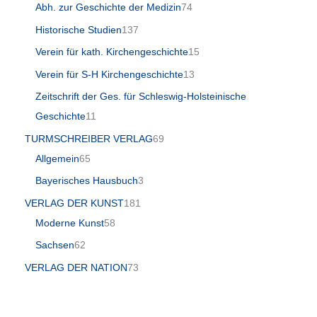
Abh. zur Geschichte der Medizin
74
Historische Studien
137
Verein für kath. Kirchengeschichte
15
Verein für S-H Kirchengeschichte
13
Zeitschrift der Ges. für Schleswig-Holsteinische
Geschichte
11
TURMSCHREIBER VERLAG
69
Allgemein
65
Bayerisches Hausbuch
3
VERLAG DER KUNST
181
Moderne Kunst
58
Sachsen
62
VERLAG DER NATION
73