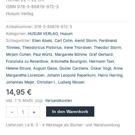
ISBN 978-3-89876-972-3
Husum Verlag
Artikelnummer:
978-3-89876-972-3
Kategorien:
HUSUM VERLAG
,
Husum
Schlagwörter:
Elien Abels
,
Carl Cohn
,
Aemil Storm
,
Ferdinand
Tönnies
,
Theodoricus Pistorius
,
Irene Thordsen
,
Theodor Storm
,
Mirjam Cohen
,
Paul Würtz
,
Margarete Böhme
,
Graf Gerhard
,
Franziska zu Reventlow
,
Antoinette Bourignin
,
Hermann Tast
,
Helene Struve
,
August Giese
,
Goslar Carstens
,
Oskar Vogt
,
Anna
Margaretha Lorenzen
,
Johann Leopold Peperkorn
,
Harro Harring
,
Johannes Mejer
,
Christian I.
,
Ludwig Nissen
14,95
€
inkl. 7 % MwSt.
zzgl.
Versandkosten
-
+
In den Warenkorb
Lieferzeit:
i.d.R. 3 - 4 Werktage als Bücher- und Warensendung