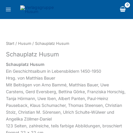
Zum
content
Inhalt
springen
Schauplatz
Husum
Menge
Start
/
Husum
/ Schauplatz Husum
Schauplatz Husum
Schauplatz Husum
Ein Geschichtsalbum in Lebensbildern 1450-1950
Hrsg. von Matthias Bauer
Mit Beiträgen von Arno Bammé, Matthias Bauer, Uwe
Carstens, Gerd Eversberg, Bettina Görke, Franziska Horschig,
Tanja Hörmann, Uwe Iben, Albert Panten, Paul-Heinz
Pauseback, Klaus Schumacher, Thomas Steensen, Christian
Stolz, Christian M. Sörensen, Ulrich Schulte-Wülwer und
Angelika Zöllmer-Daniel
123 Seiten, zahlreiche, teils farbige Abbildungen, broschiert
Format 22 x 22 cm