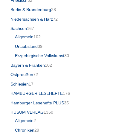
Friesisch
32
Berlin & Brandenburg
28
Niedersachsen & Harz
72
Sachsen
167
Allgemein
102
Urlaubsland
39
Erzgebirgische Volkskunst
30
Bayern & Franken
102
Ostpreußen
72
Schlesien
17
HAMBURGER LESEHEFTE
176
Hamburger Lesehefte PLUS
35
HUSUM VERLAG
1350
Allgemein
2
Chroniken
29