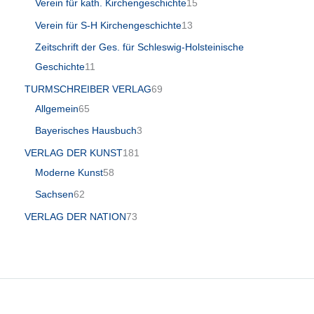
Verein für kath. Kirchengeschichte
15
Verein für S-H Kirchengeschichte
13
Zeitschrift der Ges. für Schleswig-Holsteinische
Geschichte
11
TURMSCHREIBER VERLAG
69
Allgemein
65
Bayerisches Hausbuch
3
VERLAG DER KUNST
181
Moderne Kunst
58
Sachsen
62
VERLAG DER NATION
73