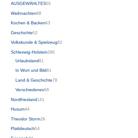
AUSGEWÄHLTES
55
Weihnachten
88
Kochen & Backen
63
Geschichte
52
Volkskunde & Spielzeug
82
Schleswig-Holstein
286
Urlaubsland
81
In Wort und Bild
81
Land & Geschichte
78
Verschiedenes
58
Nordfriesland
141
Husum
44
Theodor Storm
26
Plattdeutsch
54