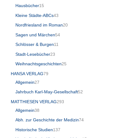
Hausbücher
15
Kleine Städte-ABCs
43
Nordfriesland im Roman
20
Sagen und Märchen
54
Schlösser & Burgen
11
Stadt-Lesebücher
23
Weihnachtsgeschichten
25
HANSA VERLAG
79
Allgemein
27
Jahrbuch Karl-May-Gesellschaft
52
MATTHIESEN VERLAG
293
Allgemein
38
Abh. zur Geschichte der Medizin
74
Historische Studien
137