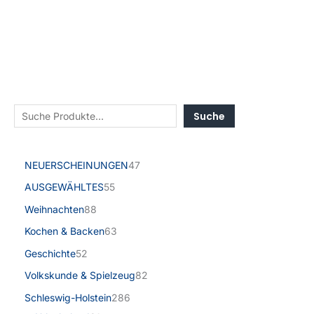
Suche
NEUERSCHEINUNGEN
47
AUSGEWÄHLTES
55
Weihnachten
88
Kochen & Backen
63
Geschichte
52
Volkskunde & Spielzeug
82
Schleswig-Holstein
286