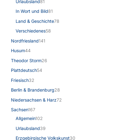
Urlaubsland
81
In Wort und Bild
81
Land & Geschichte
78
Verschiedenes
58
Nordfriesland
141
Husum
44
Theodor Storm
26
Plattdeutsch
54
Friesisch
32
Berlin & Brandenburg
28
Niedersachsen & Harz
72
Sachsen
167
Allgemein
102
Urlaubsland
39
Erzgebirgische Volkskunst
30