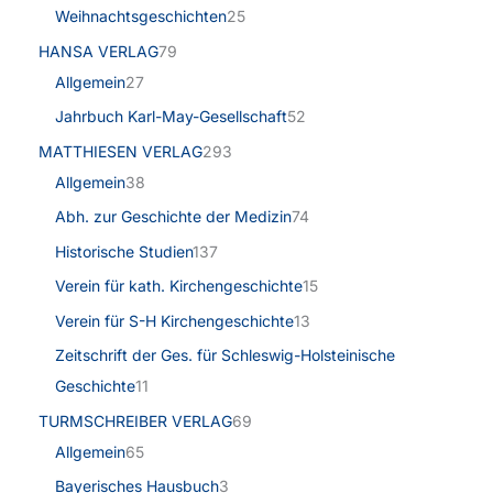
Weihnachtsgeschichten
25
HANSA VERLAG
79
Allgemein
27
Jahrbuch Karl-May-Gesellschaft
52
MATTHIESEN VERLAG
293
Allgemein
38
Abh. zur Geschichte der Medizin
74
Historische Studien
137
Verein für kath. Kirchengeschichte
15
Verein für S-H Kirchengeschichte
13
Zeitschrift der Ges. für Schleswig-Holsteinische
Geschichte
11
TURMSCHREIBER VERLAG
69
Allgemein
65
Bayerisches Hausbuch
3