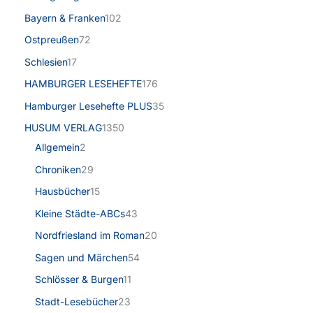
Bayern & Franken
102
Ostpreußen
72
Schlesien
17
HAMBURGER LESEHEFTE
176
Hamburger Lesehefte PLUS
35
HUSUM VERLAG
1350
Allgemein
2
Chroniken
29
Hausbücher
15
Kleine Städte-ABCs
43
Nordfriesland im Roman
20
Sagen und Märchen
54
Schlösser & Burgen
11
Stadt-Lesebücher
23