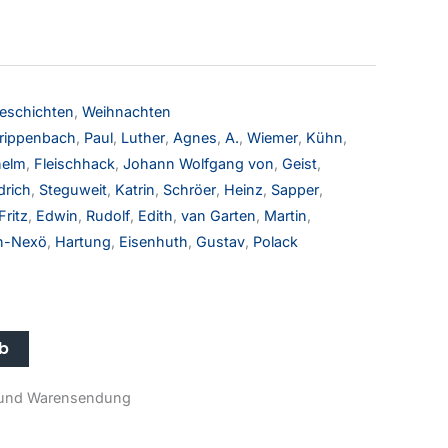
eschichten
,
Weihnachten
rippenbach
,
Paul
,
Luther
,
Agnes
,
A.
,
Wiemer
,
Kühn
,
helm
,
Fleischhack
,
Johann Wolfgang von
,
Geist
,
drich
,
Steguweit
,
Katrin
,
Schröer
,
Heinz
,
Sapper
,
Fritz
,
Edwin
,
Rudolf
,
Edith
,
van Garten
,
Martin
,
n-Nexö
,
Hartung
,
Eisenhuth
,
Gustav
,
Polack
rb
r- und Warensendung