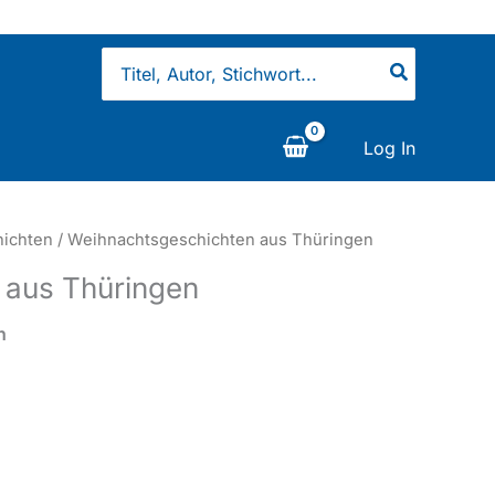
Search
for:
Log In
ichten
/ Weihnachtsgeschichten aus Thüringen
 aus Thüringen
n