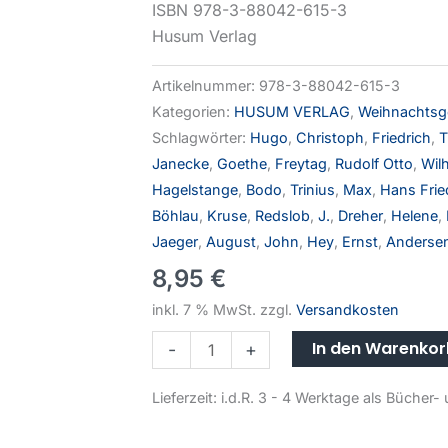
ISBN 978-3-88042-615-3
Husum Verlag
Artikelnummer:
978-3-88042-615-3
Kategorien:
HUSUM VERLAG
,
Weihnachtsg
Schlagwörter:
Hugo
,
Christoph
,
Friedrich
,
T
Janecke
,
Goethe
,
Freytag
,
Rudolf Otto
,
Wil
Hagelstange
,
Bodo
,
Trinius
,
Max
,
Hans Frie
Böhlau
,
Kruse
,
Redslob
,
J.
,
Dreher
,
Helene
,
Jaeger
,
August
,
John
,
Hey
,
Ernst
,
Anderse
8,95
€
inkl. 7 % MwSt.
zzgl.
Versandkosten
In den Warenko
-
+
Lieferzeit:
i.d.R. 3 - 4 Werktage als Büche