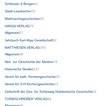
Schlösser & Burgen
11
Stadt-Lesebücher
23
Weihnachtsgeschichten
25
HANSA VERLAG
79
Allgemein
27
Jahrbuch Karl-May-Gesellschaft
52
MATTHIESEN VERLAG
293
Allgemein
38
Abh. zur Geschichte der Medizin
74
Historische Studien
137
Verein für kath. Kirchengeschichte
15
Verein für S-H Kirchengeschichte
13
Zeitschrift der Ges. für Schleswig-Holsteinische Geschichte
11
TURMSCHREIBER VERLAG
69
Allgemein
65