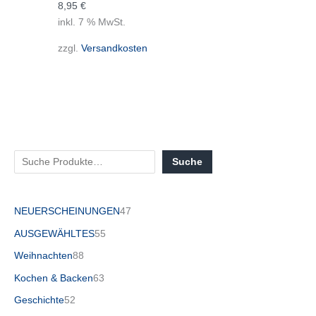
8,95
€
inkl. 7 % MwSt.
zzgl.
Versandkosten
Suche
NEUERSCHEINUNGEN
47
AUSGEWÄHLTES
55
Weihnachten
88
Kochen & Backen
63
Geschichte
52