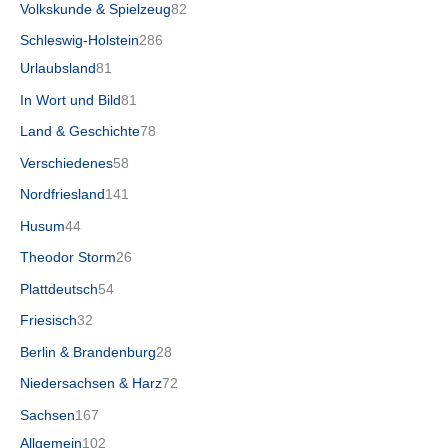
Volkskunde & Spielzeug
82
Schleswig-Holstein
286
Urlaubsland
81
In Wort und Bild
81
Land & Geschichte
78
Verschiedenes
58
Nordfriesland
141
Husum
44
Theodor Storm
26
Plattdeutsch
54
Friesisch
32
Berlin & Brandenburg
28
Niedersachsen & Harz
72
Sachsen
167
Allgemein
102