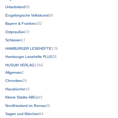
Urlaubsland
39
Erzgebirgische Volkskunst
30
Bayern & Franken
102
Ostpreußen
72
Schlesien
17
HAMBURGER LESEHEFTE
176
Hamburger Lesehefte PLUS
35
HUSUM VERLAG
1350
Allgemein
2
Chroniken
29
Hausbücher
15
Kleine Städte-ABCs
43
Nordfriesland im Roman
20
Sagen und Märchen
54