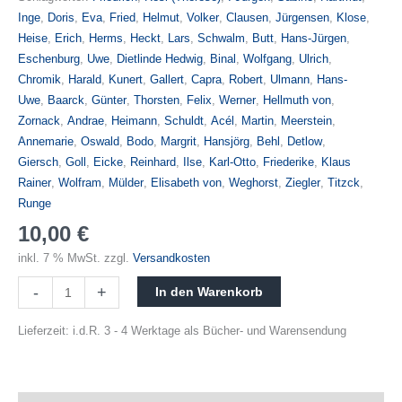
Inge
,
Doris
,
Eva
,
Fried
,
Helmut
,
Volker
,
Clausen
,
Jürgensen
,
Klose
,
Heise
,
Erich
,
Herms
,
Heckt
,
Lars
,
Schwalm
,
Butt
,
Hans-Jürgen
,
Eschenburg
,
Uwe
,
Dietlinde Hedwig
,
Binal
,
Wolfgang
,
Ulrich
,
Chromik
,
Harald
,
Kunert
,
Gallert
,
Capra
,
Robert
,
Ulmann
,
Hans-
Uwe
,
Baarck
,
Günter
,
Thorsten
,
Felix
,
Werner
,
Hellmuth von
,
Zornack
,
Andrae
,
Heimann
,
Schuldt
,
Acél
,
Martin
,
Meerstein
,
Annemarie
,
Oswald
,
Bodo
,
Margrit
,
Hansjörg
,
Behl
,
Detlow
,
Giersch
,
Goll
,
Eicke
,
Reinhard
,
Ilse
,
Karl-Otto
,
Friederike
,
Klaus
Rainer
,
Wolfram
,
Mülder
,
Elisabeth von
,
Weghorst
,
Ziegler
,
Titzck
,
Runge
10,00
€
inkl. 7 % MwSt.
zzgl.
Versandkosten
-
+
In den Warenkorb
Lieferzeit:
i.d.R. 3 - 4 Werktage als Bücher- und Warensendung