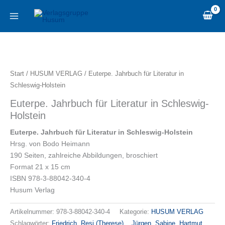
Zum
content
Inhalt
springen
Euterpe.
Jahrbuch
für
Start
/
HUSUM VERLAG
/ Euterpe. Jahrbuch für Literatur in
Literatur
Schleswig-Holstein
in
Euterpe. Jahrbuch für Literatur in Schleswig-
Schleswig-
Holstein
Holstein
Menge
Euterpe. Jahrbuch für Literatur in Schleswig-Holstein
Hrsg. von Bodo Heimann
190 Seiten, zahlreiche Abbildungen, broschiert
Format 21 x 15 cm
ISBN 978-3-88042-340-4
Husum Verlag
Artikelnummer:
978-3-88042-340-4
Kategorie:
HUSUM VERLAG
Schlagwörter:
Friedrich
,
Resi (Therese)
,
. Jürgen
,
Sabine
,
Hartmut
,