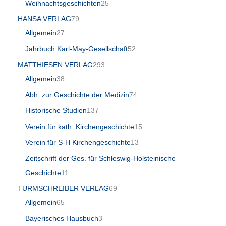
Weihnachtsgeschichten
25
HANSA VERLAG
79
Allgemein
27
Jahrbuch Karl-May-Gesellschaft
52
MATTHIESEN VERLAG
293
Allgemein
38
Abh. zur Geschichte der Medizin
74
Historische Studien
137
Verein für kath. Kirchengeschichte
15
Verein für S-H Kirchengeschichte
13
Zeitschrift der Ges. für Schleswig-Holsteinische
Geschichte
11
TURMSCHREIBER VERLAG
69
Allgemein
65
Bayerisches Hausbuch
3