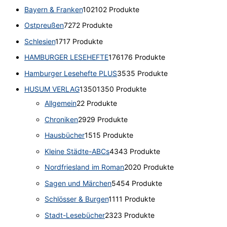
Bayern & Franken
102
102 Produkte
Ostpreußen
72
72 Produkte
Schlesien
17
17 Produkte
HAMBURGER LESEHEFTE
176
176 Produkte
Hamburger Lesehefte PLUS
35
35 Produkte
HUSUM VERLAG
1350
1350 Produkte
Allgemein
2
2 Produkte
Chroniken
29
29 Produkte
Hausbücher
15
15 Produkte
Kleine Städte-ABCs
43
43 Produkte
Nordfriesland im Roman
20
20 Produkte
Sagen und Märchen
54
54 Produkte
Schlösser & Burgen
11
11 Produkte
Stadt-Lesebücher
23
23 Produkte