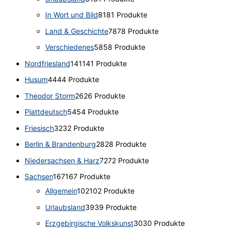
In Wort und Bild
81
81 Produkte
Land & Geschichte
78
78 Produkte
Verschiedenes
58
58 Produkte
Nordfriesland
141
141 Produkte
Husum
44
44 Produkte
Theodor Storm
26
26 Produkte
Plattdeutsch
54
54 Produkte
Friesisch
32
32 Produkte
Berlin & Brandenburg
28
28 Produkte
Niedersachsen & Harz
72
72 Produkte
Sachsen
167
167 Produkte
Allgemein
102
102 Produkte
Urlaubsland
39
39 Produkte
Erzgebirgische Volkskunst
30
30 Produkte