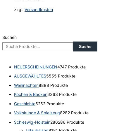
zzgl.
Versandkosten
Suchen
Suche
NEUERSCHEINUNGEN
47
47 Produkte
AUSGEWÄHLTES
55
55 Produkte
Weihnachten
88
88 Produkte
Kochen & Backen
63
63 Produkte
Geschichte
52
52 Produkte
Volkskunde & Spielzeug
82
82 Produkte
Schleswig-Holstein
286
286 Produkte
Urlaubsland
81
81 Produkte