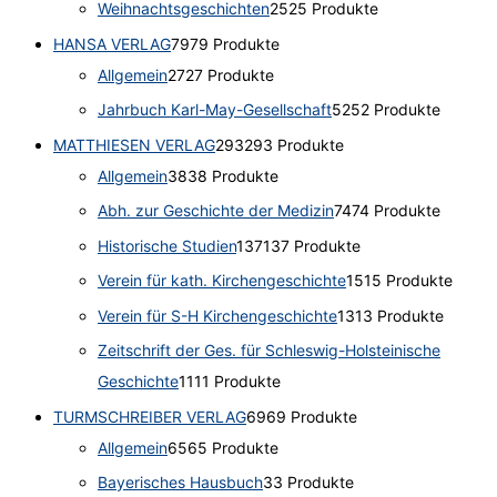
Weihnachtsgeschichten
25
25 Produkte
HANSA VERLAG
79
79 Produkte
Allgemein
27
27 Produkte
Jahrbuch Karl-May-Gesellschaft
52
52 Produkte
MATTHIESEN VERLAG
293
293 Produkte
Allgemein
38
38 Produkte
Abh. zur Geschichte der Medizin
74
74 Produkte
Historische Studien
137
137 Produkte
Verein für kath. Kirchengeschichte
15
15 Produkte
Verein für S-H Kirchengeschichte
13
13 Produkte
Zeitschrift der Ges. für Schleswig-Holsteinische
Geschichte
11
11 Produkte
TURMSCHREIBER VERLAG
69
69 Produkte
Allgemein
65
65 Produkte
Bayerisches Hausbuch
3
3 Produkte