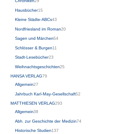
Chroniken
29
Hausbücher
15
Kleine Städte-ABCs
43
Nordfriesland im Roman
20
Sagen und Märchen
54
Schlösser & Burgen
11
Stadt-Lesebücher
23
Weihnachtsgeschichten
25
HANSA VERLAG
79
Allgemein
27
Jahrbuch Karl-May-Gesellschaft
52
MATTHIESEN VERLAG
293
Allgemein
38
Abh. zur Geschichte der Medizin
74
Historische Studien
137