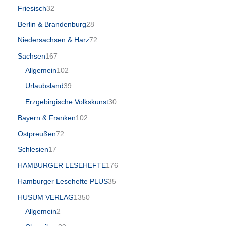
Friesisch
32
Berlin & Brandenburg
28
Niedersachsen & Harz
72
Sachsen
167
Allgemein
102
Urlaubsland
39
Erzgebirgische Volkskunst
30
Bayern & Franken
102
Ostpreußen
72
Schlesien
17
HAMBURGER LESEHEFTE
176
Hamburger Lesehefte PLUS
35
HUSUM VERLAG
1350
Allgemein
2