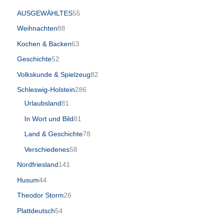
AUSGEWÄHLTES
55
Weihnachten
88
Kochen & Backen
63
Geschichte
52
Volkskunde & Spielzeug
82
Schleswig-Holstein
286
Urlaubsland
81
In Wort und Bild
81
Land & Geschichte
78
Verschiedenes
58
Nordfriesland
141
Husum
44
Theodor Storm
26
Plattdeutsch
54