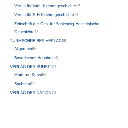
Verein für kath. Kirchengeschichte
15
Verein für S-H Kirchengeschichte
13
Zeitschrift der Ges. für Schleswig-Holsteinische
Geschichte
11
TURMSCHREIBER VERLAG
69
Allgemein
65
Bayerisches Hausbuch
3
VERLAG DER KUNST
181
Moderne Kunst
58
Sachsen
62
VERLAG DER NATION
73