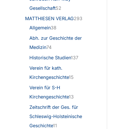
Gesellschaft
52
MATTHIESEN VERLAG
293
Allgemein
38
Abh. zur Geschichte der
Medizin
74
Historische Studien
137
Verein für kath.
Kirchengeschichte
15
Verein für S-H
Kirchengeschichte
13
Zeitschrift der Ges. für
Schleswig-Holsteinische
Geschichte
11