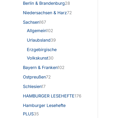
Berlin & Brandenburg
28
Niedersachsen & Harz
72
Sachsen
167
Allgemein
102
Urlaubsland
39
Erzgebirgische
Volkskunst
30
Bayern & Franken
102
Ostpreußen
72
Schlesien
17
HAMBURGER LESEHEFTE
176
Hamburger Lesehefte
PLUS
35