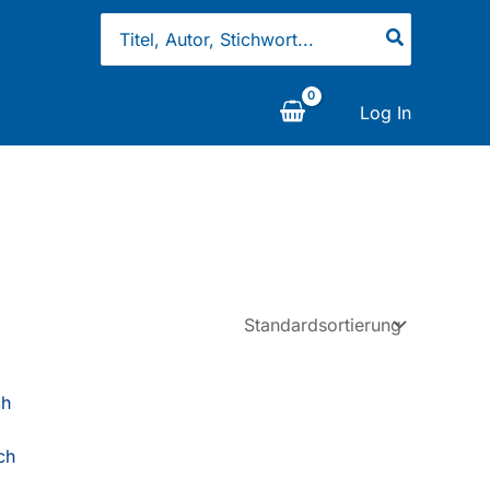
Search
for:
Log In
ch