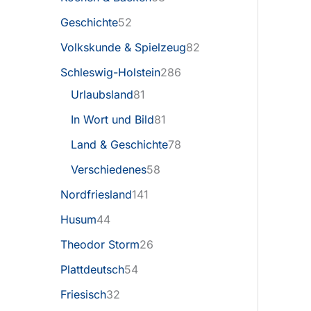
Geschichte
52
Volkskunde & Spielzeug
82
Schleswig-Holstein
286
Urlaubsland
81
In Wort und Bild
81
Land & Geschichte
78
Verschiedenes
58
Nordfriesland
141
Husum
44
Theodor Storm
26
Plattdeutsch
54
Friesisch
32