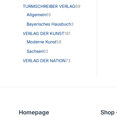
TURMSCHREIBER VERLAG
69
Allgemein
65
Bayerisches Hausbuch
3
VERLAG DER KUNST
181
Moderne Kunst
58
Sachsen
62
VERLAG DER NATION
73
Homepage
Shop 