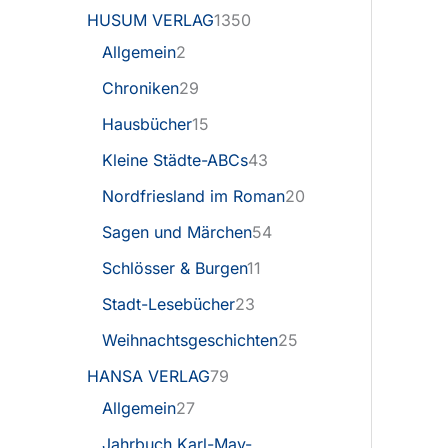
HUSUM VERLAG
1350
Allgemein
2
Chroniken
29
Hausbücher
15
Kleine Städte-ABCs
43
Nordfriesland im Roman
20
Sagen und Märchen
54
Schlösser & Burgen
11
Stadt-Lesebücher
23
Weihnachtsgeschichten
25
HANSA VERLAG
79
Allgemein
27
Jahrbuch Karl-May-