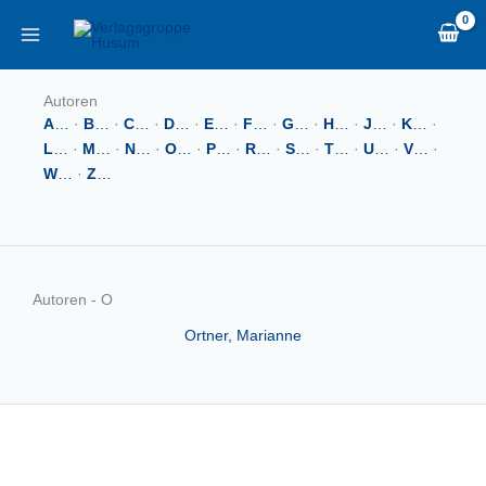
Zum
content
Inhalt
springen
Autoren
A
…
·
B
…
·
C
…
·
D
…
·
E
…
·
F
…
·
G
…
·
H
…
·
J
…
·
K
…
·
L
…
·
M
…
·
N
…
·
O
…
·
P
…
·
R
…
·
S
…
·
T
…
·
U
…
·
V
…
·
W
…
·
Z
…
Autoren - O
Ortner, Marianne