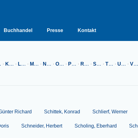
Buchhandel
Presse
Kontakt
…
·
K
…
·
L
…
·
M
…
·
N
…
·
O
…
·
P
…
·
R
…
·
S
…
·
T
…
·
U
…
·
V
Günter Richard
Schittek, Konrad
Schlierf, Werner
oris
Schneider, Herbert
Scholing, Eberhard
Sch