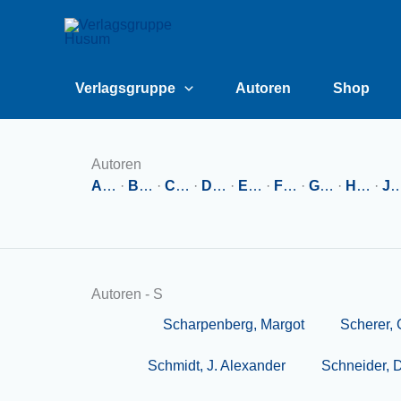
Zum
content
Inhalt
springen
Verlagsgruppe
Autoren
Shop
Autoren
A
…
·
B
…
·
C
…
·
D
…
·
E
…
·
F
…
·
G
…
·
H
…
·
J
Autoren - S
Scharpenberg, Margot
Scherer, 
Schmidt, J. Alexander
Schneider, D