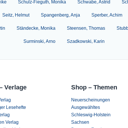
ike
Schulz-Fieguth, Monika
Schwabe, Astrid
Sch
Seitz, Helmut
Spangenberg, Anja
Sperber, Achim
tin
Ständecke, Monika
Steensen, Thomas
Stubb
Surminski, Arno
Szadkowski, Karin
– Verlage
Shop – Themen
erlag
Neuerscheinungen
er Lesehefte
Ausgewähltes
erlag
Schleswig-Holstein
en Verlag
Sachsen