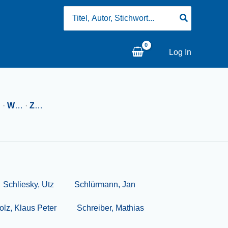
Search
for:
Log In
…
·
W
…
·
Z
…
Schliesky, Utz
Schlürmann, Jan
olz, Klaus Peter
Schreiber, Mathias