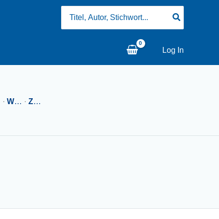
Search
for:
Log In
…
·
W
…
·
Z
…