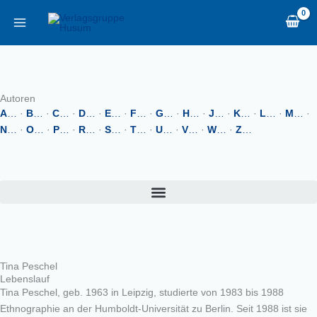
Zum
content
Inhalt
springen
Autoren
A
…
·
B
…
·
C
…
·
D
…
·
E
…
·
F
…
·
G
…
·
H
…
·
J
…
·
K
…
·
L
…
·
M
…
·
N
…
·
O
…
·
P
…
·
R
…
·
S
…
·
T
…
·
U
…
·
V
…
·
W
…
·
Z
…
Tina Peschel
Lebenslauf
Tina Peschel, geb. 1963 in Leipzig, studierte von 1983 bis 1988
Ethnographie an der Humboldt-Universität zu Berlin. Seit 1988 ist sie