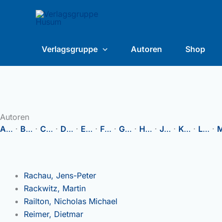
Zum
content
Inhalt
springen
Verlagsgruppe
Autoren
Shop
Autoren
A
…
·
B
…
·
C
…
·
D
…
·
E
…
·
F
…
·
G
…
·
H
…
·
J
…
·
K
…
·
L
…
·
Rachau, Jens-Peter
Rackwitz, Martin
Railton, Nicholas Michael
Reimer, Dietmar