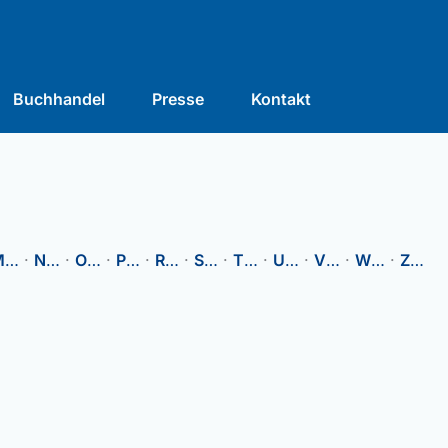
Buchhandel
Presse
Kontakt
M
…
·
N
…
·
O
…
·
P
…
·
R
…
·
S
…
·
T
…
·
U
…
·
V
…
·
W
…
·
Z
…