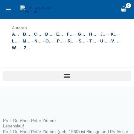
Zum
content
Inhalt
springen
Autoren
A
…
·
B
…
·
C
…
·
D
…
·
E
…
·
F
…
·
G
…
·
H
…
·
J
…
·
K
…
·
L
…
·
M
…
·
N
…
·
O
…
·
P
…
·
R
…
·
S
…
·
T
…
·
U
…
·
V
…
·
W
…
·
Z
…
Prof. Dr. Hans-Peter Ziemek
Lebenslauf
Prof. Dr. Hans-Peter Ziemek (geb. 1960) ist Biologe und Professor