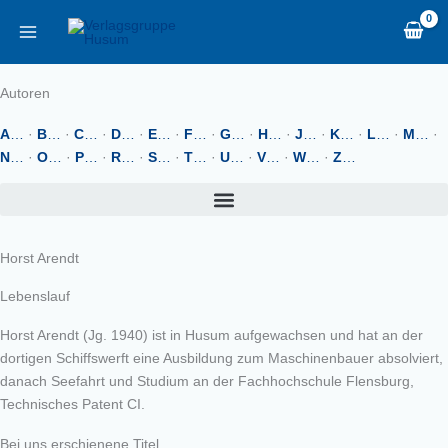
Zum
content
Inhalt
springen
Autoren
A
…
·
B
…
·
C
…
·
D
…
·
E
…
·
F
…
·
G
…
·
H
…
·
J
…
·
K
…
·
L
…
·
M
…
·
N
…
·
O
…
·
P
…
·
R
…
·
S
…
·
T
…
·
U
…
·
V
…
·
W
…
·
Z
…
Horst Arendt
Lebenslauf
Horst Arendt (Jg. 1940) ist in Husum aufgewachsen und hat an der
dortigen Schiffswerft eine Ausbildung zum Maschinenbauer absolviert,
danach Seefahrt und Studium an der Fachhochschule Flensburg,
Technisches Patent CI.
Bei uns erschienene Titel